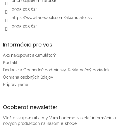
i
obchod
@
akumulator.sk
e
0905 205 624
https://www.facebook.com/akumulator.sk
0905 205 624
Informácie pre vás
Ako nakupovať akumulátor?
Kontakt
Dodacie a Obchodné podmienky. Reklamačný poriadok
Ochrana osobných údajov
Pripravujeme
Odoberať newsletter
Vložte svoj e-mail a my Vám budeme zasielať informácie o
nových produktoch na našom e-shope.