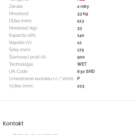
Záruka
:
2 roky
Hmotnosť
:
33 kg
Dĺžka (mm)
:
513
Hmotnosť (kg)
:
33
Kapacita (Ah)
:
140
Napätie (V)
:
12
Šírka (mm)
:
175
Štartovací prúd (A)
:
900
Technológia
:
WET
UK-Code
:
630 SHD
Umiestnenie kontaktu (+) / Ventil
:
P
Výška (mm)
:
223
Z
á
p
ä
Kontakt
t