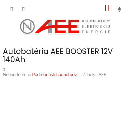
Prejsť
NÁKU
na
obsah
KOŠÍK
Autobatéria AEE BOOSTER 12V
140Ah
3
Priemerné
Neohodnotené
Podrobnosti hodnotenia
Značka:
AEE
hodnotenie
produktu
je
0,0
z
5
hviezdičiek.