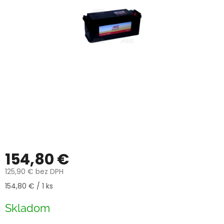
154,80 €
125,90 € bez DPH
Jednotková
154,80 € / 1 ks
cena:
Skladom