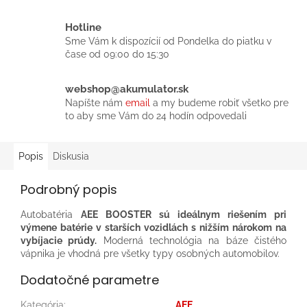
Hotline
Sme Vám k dispozícií od Pondelka do piatku v
čase od 09:00 do 15:30
webshop@akumulator.sk
Napíšte nám
email
a my budeme robiť všetko pre
to aby sme Vám do 24 hodín odpovedali
Popis
Diskusia
Podrobný popis
Autobatéria
AEE BOOSTER sú ideálnym riešením pri
výmene batérie v starších vozidlách s nižším nárokom na
vybíjacie prúdy.
Moderná technológia na báze čistého
vápnika je vhodná pre všetky typy osobných automobilov.
Dodatočné parametre
Kategória
:
AEE