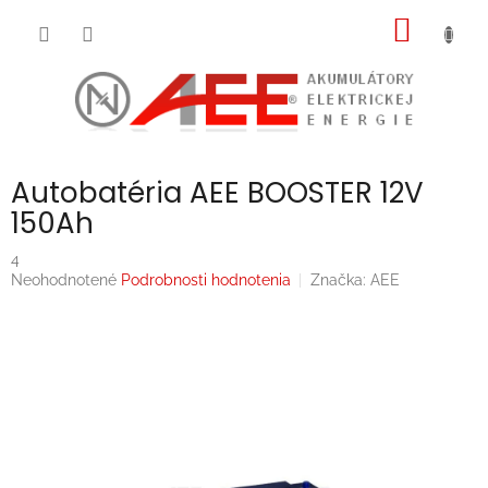
Prejsť
NÁKU
na
obsah
KOŠÍK
Autobatéria AEE BOOSTER 12V
150Ah
4
Priemerné
Neohodnotené
Podrobnosti hodnotenia
Značka:
AEE
hodnotenie
produktu
je
0,0
z
5
hviezdičiek.