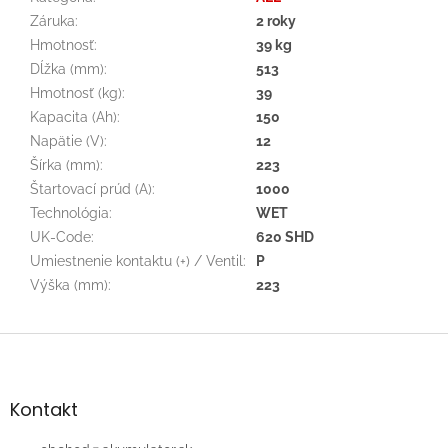
Záruka
:
2 roky
Hmotnosť
:
39 kg
Dĺžka (mm)
:
513
Hmotnosť (kg)
:
39
Kapacita (Ah)
:
150
Napätie (V)
:
12
Šírka (mm)
:
223
Štartovací prúd (A)
:
1000
Technológia
:
WET
UK-Code
:
620 SHD
Umiestnenie kontaktu (+) / Ventil
:
P
Výška (mm)
:
223
Z
á
p
ä
Kontakt
t