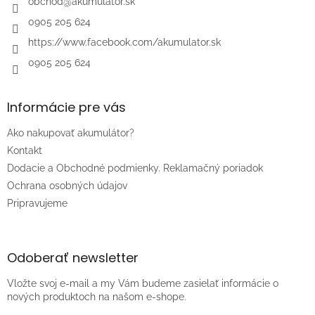
i
obchod
@
akumulator.sk
e
0905 205 624
https://www.facebook.com/akumulator.sk
0905 205 624
Informácie pre vás
Ako nakupovať akumulátor?
Kontakt
Dodacie a Obchodné podmienky. Reklamačný poriadok
Ochrana osobných údajov
Pripravujeme
Odoberať newsletter
Vložte svoj e-mail a my Vám budeme zasielať informácie o
nových produktoch na našom e-shope.