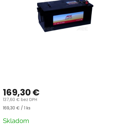
169,30 €
137,60 € bez DPH
Jednotková
169,30 € / 1 ks
cena:
Skladom