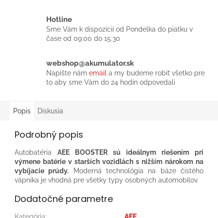
Hotline
Sme Vám k dispozícií od Pondelka do piatku v
čase od 09:00 do 15:30
webshop@akumulator.sk
Napíšte nám
email
a my budeme robiť všetko pre
to aby sme Vám do 24 hodín odpovedali
Popis
Diskusia
Podrobný popis
Autobatéria
AEE BOOSTER sú ideálnym riešením pri
výmene batérie v starších vozidlách s nižším nárokom na
vybíjacie prúdy.
Moderná technológia na báze čistého
vápnika je vhodná pre všetky typy osobných automobilov.
Dodatočné parametre
Kategória
:
AEE