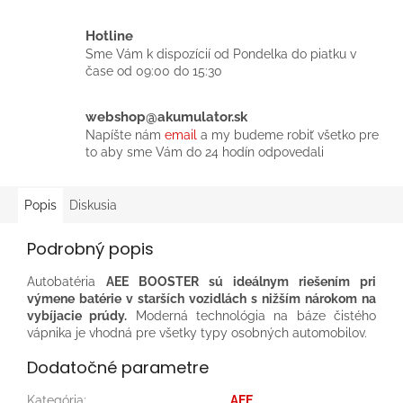
Hotline
Sme Vám k dispozícií od Pondelka do piatku v
čase od 09:00 do 15:30
webshop@akumulator.sk
Napíšte nám
email
a my budeme robiť všetko pre
to aby sme Vám do 24 hodín odpovedali
Popis
Diskusia
Podrobný popis
Autobatéria
AEE BOOSTER sú ideálnym riešením pri
výmene batérie v starších vozidlách s nižším nárokom na
vybíjacie prúdy.
Moderná technológia na báze čistého
vápnika je vhodná pre všetky typy osobných automobilov.
Dodatočné parametre
Kategória
:
AEE