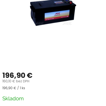
196,90 €
160,10 € bez DPH
Jednotková
196,90 € / 1 ks
cena:
Skladom