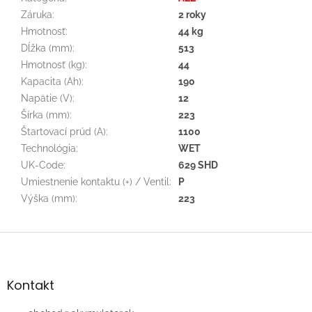
Záruka
:
2 roky
Hmotnosť
:
44 kg
Dĺžka (mm)
:
513
Hmotnosť (kg)
:
44
Kapacita (Ah)
:
190
Napätie (V)
:
12
Šírka (mm)
:
223
Štartovací prúd (A)
:
1100
Technológia
:
WET
UK-Code
:
629 SHD
Umiestnenie kontaktu (+) / Ventil
:
P
Výška (mm)
:
223
Z
á
p
ä
Kontakt
t