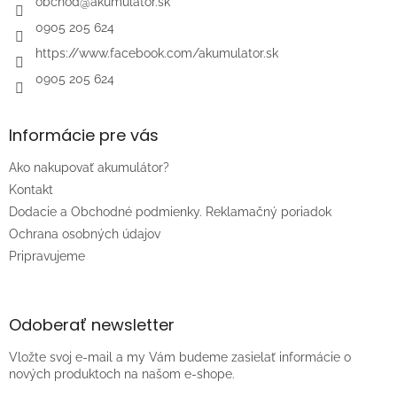
i
obchod
@
akumulator.sk
e
0905 205 624
https://www.facebook.com/akumulator.sk
0905 205 624
Informácie pre vás
Ako nakupovať akumulátor?
Kontakt
Dodacie a Obchodné podmienky. Reklamačný poriadok
Ochrana osobných údajov
Pripravujeme
Odoberať newsletter
Vložte svoj e-mail a my Vám budeme zasielať informácie o
nových produktoch na našom e-shope.