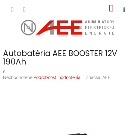
Prejsť
NÁKU
na
obsah
KOŠÍK
Autobatéria AEE BOOSTER 12V
190Ah
6
Priemerné
Neohodnotené
Podrobnosti hodnotenia
Značka:
AEE
hodnotenie
produktu
je
0,0
z
5
hviezdičiek.