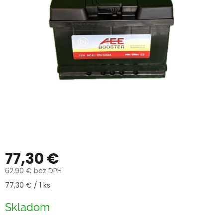
77,30 €
62,90 € bez DPH
Jednotková
77,30 € / 1 ks
cena:
Skladom