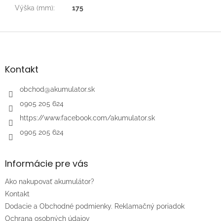
Výška (mm)
:
175
Z
á
p
ä
Kontakt
t
i
obchod
@
akumulator.sk
e
0905 205 624
https://www.facebook.com/akumulator.sk
0905 205 624
Informácie pre vás
Ako nakupovať akumulátor?
Kontakt
Dodacie a Obchodné podmienky. Reklamačný poriadok
Ochrana osobných údajov