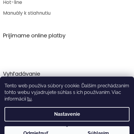
Hot-line
Manuály k stiahnutiu
Prijímame online platby
Vyhľadávanie
Tento web používa súbory cookie. Ďalším prechádzaním
HĽADAŤ
tohto webu vyjadrujete súhlas s ich používaním. Viac
informácií
tu
.
Nastavenie
Vytvoril Shoptet
Odmietnuť
Súhlasím
Copyright 2026
Akumulator.sk
. Všetky práva vyhradené.