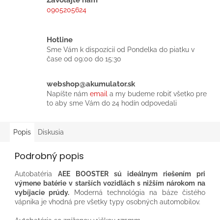
Zavolajte nám
0905205624
Hotline
Sme Vám k dispozícií od Pondelka do piatku v
čase od 09:00 do 15:30
webshop@akumulator.sk
Napíšte nám
email
a my budeme robiť všetko pre
to aby sme Vám do 24 hodín odpovedali
Popis
Diskusia
Podrobný popis
Autobatéria
AEE BOOSTER sú ideálnym riešením pri
výmene batérie v starších vozidlách s nižším nárokom na
vybíjacie prúdy.
Moderná technológia na báze čistého
vápnika je vhodná pre všetky typy osobných automobilov.