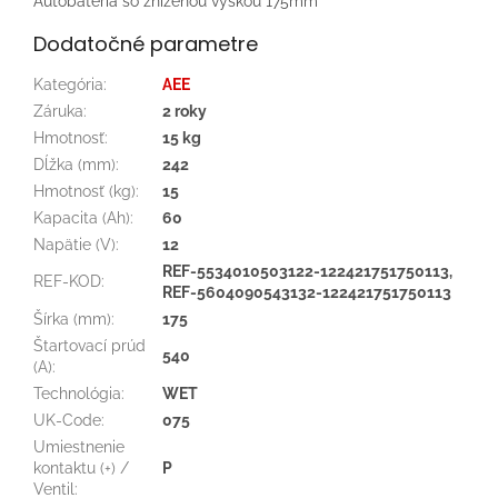
Autobatéria so zníženou výškou 175mm
Dodatočné parametre
Kategória
:
AEE
Záruka
:
2 roky
Hmotnosť
:
15 kg
Dĺžka (mm)
:
242
Hmotnosť (kg)
:
15
Kapacita (Ah)
:
60
Napätie (V)
:
12
REF-5534010503122-122421751750113,
REF-KOD
:
REF-5604090543132-122421751750113
Šírka (mm)
:
175
Štartovací prúd
540
(A)
:
Technológia
:
WET
UK-Code
:
075
Umiestnenie
kontaktu (+) /
P
Ventil
: