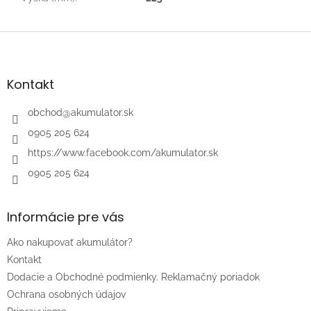
Z
á
p
ä
Kontakt
t
i
obchod
@
akumulator.sk
e
0905 205 624
https://www.facebook.com/akumulator.sk
0905 205 624
Informácie pre vás
Ako nakupovať akumulátor?
Kontakt
Dodacie a Obchodné podmienky. Reklamačný poriadok
Ochrana osobných údajov