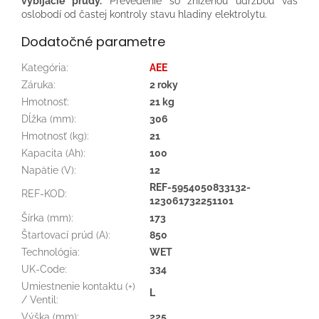
vybíjacie prúdy.
Prevedenie so zníženou údržbou vás
oslobodí od častej kontroly stavu hladiny elektrolytu.
Dodatočné parametre
Kategória
:
AEE
Záruka
:
2 roky
Hmotnosť
:
21 kg
Dĺžka (mm)
:
306
Hmotnosť (kg)
:
21
Kapacita (Ah)
:
100
Napätie (V)
:
12
REF-5954050833132-
REF-KOD
:
123061732251101
Šírka (mm)
:
173
Štartovací prúd (A)
:
850
Technológia
:
WET
UK-Code
:
334
Umiestnenie kontaktu (+)
L
/ Ventil
:
Výška (mm)
:
225