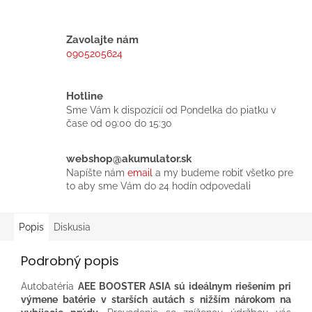
Zavolajte nám
0905205624
Hotline
Sme Vám k dispozícií od Pondelka do piatku v
čase od 09:00 do 15:30
webshop@akumulator.sk
Napíšte nám
email
a my budeme robiť všetko pre
to aby sme Vám do 24 hodín odpovedali
Popis
Diskusia
Podrobný popis
Autobatéria
AEE BOOSTER ASIA sú ideálnym riešením pri
výmene batérie v starších autách s nižším nárokom na