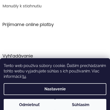
Manuály k stiahnutiu
Prijímame online platby
Vyhľadávanie
Tento web používa súbory cookie. Ďalším prechádzaním
HĽADAŤ
tohto webu vyjadrujete súhlas s ich používaním. Viac
informácií
tu
.
Nastavenie
Vytvoril Shoptet
Odmietnuť
Súhlasím
Copyright 2026
Akumulator.sk
. Všetky práva vyhradené.