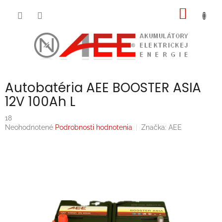
Prejsť
NÁKU
na
obsah
KOŠÍK
Autobatéria AEE BOOSTER ASIA
12V 100Ah L
18
Priemerné
Neohodnotené
Podrobnosti hodnotenia
Značka:
AEE
hodnotenie
produktu
je
0,0
z
5
hviezdičiek.