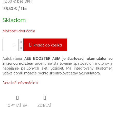
112,60 € bez DPH
Jednotková
138,50 € / 1 ks
cena:
Skladom
Možnosti doručenia
Pridať do košíka
Autobatéria
AEE BOOSTER ASIA je štartovací akumulátor so
zníženou údržbou
určený na štartovanie spaľovacích motorov a
napájanie palubných sietí vozidiel. Má integrovaný hustomer,
vďaka čomu môžete rýchlo skontrolovať stav akumulátora.
Detailné informácie
OPÝTAŤ SA
ZDIEĽAŤ