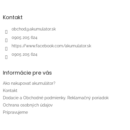
á
p
ä
Kontakt
t
i
obchod
@
akumulator.sk
e
0905 205 624
https://www.facebook.com/akumulator.sk
0905 205 624
Informácie pre vás
Ako nakupovať akumulátor?
Kontakt
Dodacie a Obchodné podmienky. Reklamačný poriadok
Ochrana osobných údajov
Pripravujeme