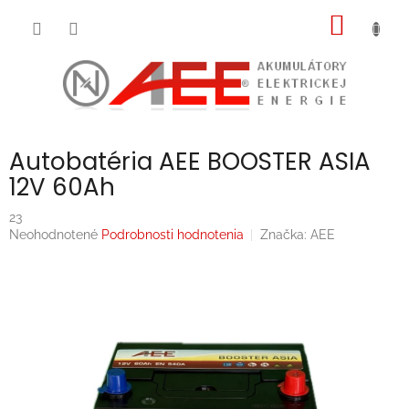
Prejsť
NÁKU
na
obsah
KOŠÍK
Autobatéria AEE BOOSTER ASIA
12V 60Ah
23
Priemerné
Neohodnotené
Podrobnosti hodnotenia
Značka:
AEE
hodnotenie
produktu
je
0,0
z
5
hviezdičiek.