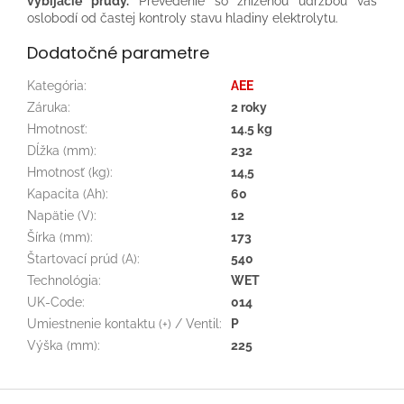
vybíjacie prúdy.
Prevedenie so zníženou údržbou vás
oslobodí od častej kontroly stavu hladiny elektrolytu.
Dodatočné parametre
Kategória
:
AEE
Záruka
:
2 roky
Hmotnosť
:
14.5 kg
Dĺžka (mm)
:
232
Hmotnosť (kg)
:
14,5
Kapacita (Ah)
:
60
Napätie (V)
:
12
Šírka (mm)
:
173
Štartovací prúd (A)
:
540
Technológia
:
WET
UK-Code
:
014
Umiestnenie kontaktu (+) / Ventil
:
P
Výška (mm)
:
225
Z