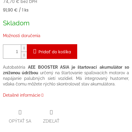
74,70 € bez DPH
Jednotková
91,90 € / 1 ks
cena:
Skladom
Možnosti doručenia
Pridať do košíka
Autobatéria
AEE BOOSTER ASIA je štartovací akumulátor so
zníženou údržbou
určený na štartovanie spaľovacích motorov a
napájanie palubných sietí vozidiel. Má integrovaný hustomer,
vďaka čomu môžete rýchlo skontrolovať stav akumulátora.
Detailné informácie
OPÝTAŤ SA
ZDIEĽAŤ