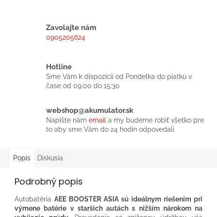
Zavolajte nám
0905205624
Hotline
Sme Vám k dispozícií od Pondelka do piatku v
čase od 09:00 do 15:30
webshop@akumulator.sk
Napíšte nám
email
a my budeme robiť všetko pre
to aby sme Vám do 24 hodín odpovedali
Popis
Diskusia
Podrobný popis
Autobatéria
AEE BOOSTER ASIA sú ideálnym riešením pri
výmene batérie v starších autách s nižším nárokom na