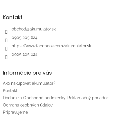
á
p
ä
Kontakt
t
i
obchod
@
akumulator.sk
e
0905 205 624
https://www.facebook.com/akumulator.sk
0905 205 624
Informácie pre vás
Ako nakupovať akumulátor?
Kontakt
Dodacie a Obchodné podmienky. Reklamačný poriadok
Ochrana osobných údajov
Pripravujeme