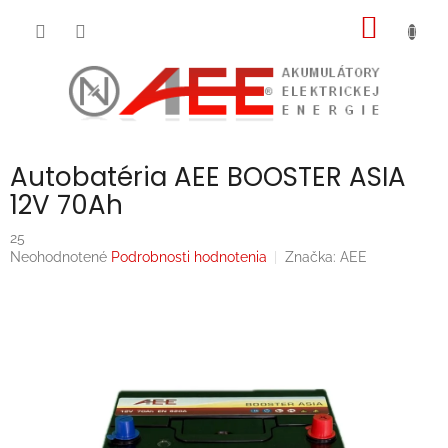
Prejsť
NÁKU
na
obsah
KOŠÍK
Autobatéria AEE BOOSTER ASIA
12V 70Ah
25
Priemerné
Neohodnotené
Podrobnosti hodnotenia
Značka:
AEE
hodnotenie
produktu
je
0,0
z
5
hviezdičiek.