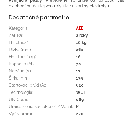
vybíjacie prúdy.
Prevedenie so zníženou údržbou vás
oslobodí od častej kontroly stavu hladiny elektrolytu.
Dodatočné parametre
Kategória
:
AEE
Záruka
:
2 roky
Hmotnosť
:
16 kg
Dĺžka (mm)
:
261
Hmotnosť (kg)
:
16
Kapacita (Ah)
:
70
Napätie (V)
:
12
Šírka (mm)
:
175
Štartovací prúd (A)
:
620
Technológia
:
WET
UK-Code
:
069
Umiestnenie kontaktu (+) / Ventil
:
P
Výška (mm)
:
220
Z