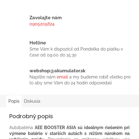
Zavolajte nám
0905205624
Hotline
Sme Vám k dispozícií od Pondelka do piatku v
čase od 09:00 do 15:30
webshop@akumulator.sk
Napíšte nám
email
a my budeme robiť všetko pre
to aby sme Vám do 24 hodín odpovedali
Popis
Diskusia
Podrobný popis
Autobatéria
AEE BOOSTER ASIA sú ideálnym riešením pri
výmene batérie v starších autách s nižším nárokom na