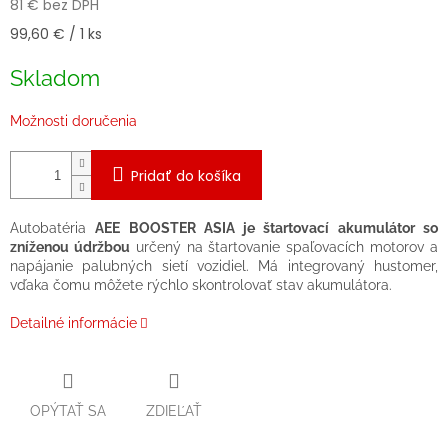
81 € bez DPH
Jednotková
99,60 € / 1 ks
cena:
Skladom
Možnosti doručenia
Pridať do košíka
Autobatéria
AEE BOOSTER ASIA je štartovací akumulátor so
zníženou údržbou
určený na štartovanie spaľovacích motorov a
napájanie palubných sietí vozidiel. Má integrovaný hustomer,
vďaka čomu môžete rýchlo skontrolovať stav akumulátora.
Detailné informácie
OPÝTAŤ SA
ZDIEĽAŤ