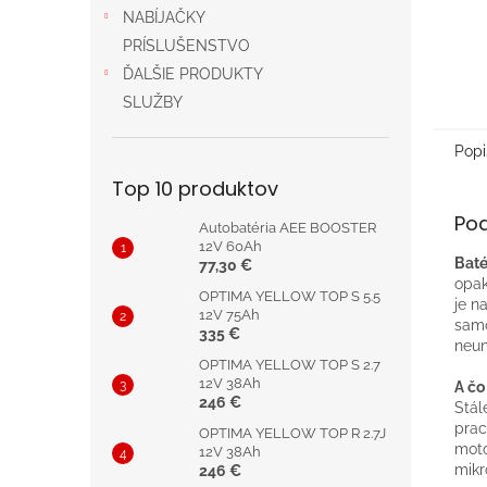
NABÍJAČKY
PRÍSLUŠENSTVO
ĎALŠIE PRODUKTY
SLUŽBY
Popi
Top 10 produktov
Po
Autobatéria AEE BOOSTER
12V 60Ah
Baté
77,30 €
opak
OPTIMA YELLOW TOP S 5.5
je n
12V 75Ah
samo
335 €
neun
OPTIMA YELLOW TOP S 2.7
12V 38Ah
A čo
246 €
Stál
pra
OPTIMA YELLOW TOP R 2.7J
moto
12V 38Ah
mikr
246 €