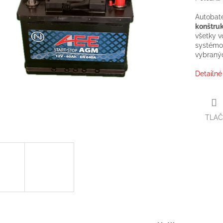
Autobat
konštru
všetky v
systémo
vybran
Detailné
TLAČ