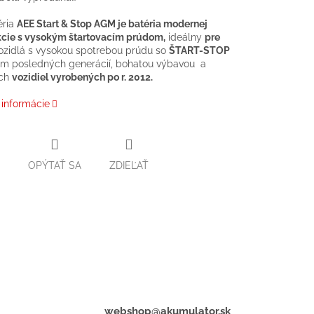
éria
AEE Start & Stop AGM je batéria modernej
kcie s vysokým štartovacím prúdom,
ideálny
pre
ozidlá s vysokou spotrebou prúdu so
ŠTART-STOP
m posledných generácií, bohatou výbavou a
ých
vozidiel vyrobených po r. 2012.
 informácie
OPÝTAŤ SA
ZDIEĽAŤ
webshop@akumulator.sk