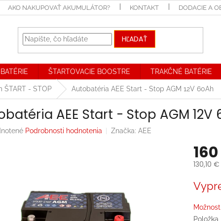
AKO NAKUPOVAŤ AKUMULÁTOR?
KONTAKT
DODACIE A 
HĽADAŤ
BATÉRIE
ŠTARTOVACIE BOOSTRE
TRAKČNÉ BATÉRIE
ém ŠTART - STOP
Autobatéria AEE Start - Stop AGM 12V 60Ah
obatéria AEE Start - Stop AGM 12V
rné
notené
Podrobnosti hodnotenia
Značka:
AEE
enie
160
tu
130,10 €
Jednotk
Vypr
cena:
iek.
Možnosti
Položka