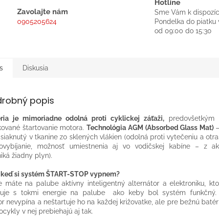
Hotline
Zavolajte nám
Sme Vám k dispozíc
0905205624
Pondelka do piatku 
od 09:00 do 15:30
s
Diskusia
drobný popis
ria je mimoriadne odolná proti cyklickej záťaži,
predovšetkým 
ované štartovanie motora.
Technológia AGM (Absorbed Glass Mat)
–
asiaknutý v tkanine zo sklených vlákien (odolná proti vytečeniu a otr
vybíjanie, možnosť umiestnenia aj vo vodičskej kabíne – z a
iká žiadny plyn).
 keď si systém ŠTART-STOP vypnem?
e máte na palube aktívny inteligentný alternátor a elektroniku, kt
cuje s tokmi energie na palube ako keby bol systém funkčný. 
r nevypína a neštartuje ho na každej križovatke, ale pre bežnú batér
ocykly v nej prebiehajú aj tak.