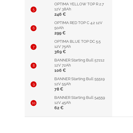
OPTIMA YELLOW TOP R 2.7
12V 38Ah
246 €
OPTIMA RED TOP C 4.2 12V
50Ah
299 €
OPTIMA BLUE TOP DC 5.5
12V 75Ah
369 €
BANNER Starting Bull 57212
12V 72Ah
106 €
BANNER Starting Bull 55519
12V 55Ah
78 €
BANNER Starting Bull 54559
12V 45Ah
62 €
Z
á
p