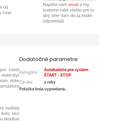
Napíšte nám
email
a my
ií od
budeme robiť všetko pre to
v čase
aby sme Vám do 24 hodín
odpovedali
Dodatočné parametre
pre časté
Autobatérie pre systém
Kategória
:
 elektrolyt
ŠTART - STOP
asom, nízke
Záruka
:
2 roky
kumulátora
Položka bola vypredaná…
orá naďalej
Auto síce
iu škodlivé