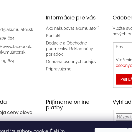
Informácie pre vás
Odober
Ako nakupovať akumulátor?
Vložte sv
od
@
akumulator.sk
nových pr
Kontakt
205 624
Dodacie a Obchodné
://www.facebook.
Email
podmienky. Reklamačný
kumulator.sk
poriadok
Vložení
205 624
Ochrana osobných údajov
osobnýc
Pripravujeme
PRIHL
da
Prijímame online
Vyhľad
platby
oja ceny olova
oužíva súbory cookie. Ďalším