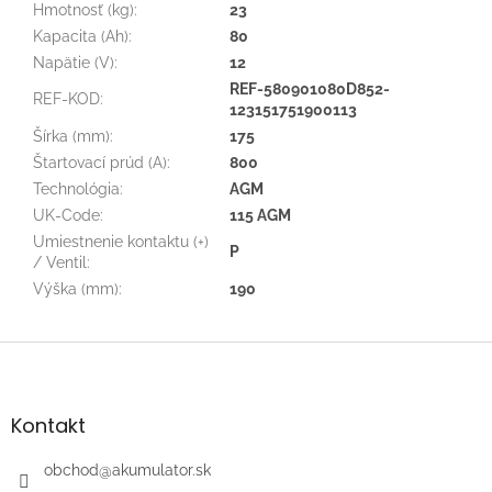
Hmotnosť (kg)
:
23
Kapacita (Ah)
:
80
Napätie (V)
:
12
REF-580901080D852-
REF-KOD
:
123151751900113
Šírka (mm)
:
175
Štartovací prúd (A)
:
800
Technológia
:
AGM
UK-Code
:
115 AGM
Umiestnenie kontaktu (+)
P
/ Ventil
:
Výška (mm)
:
190
Z
á
p
ä
Kontakt
t
i
obchod
@
akumulator.sk