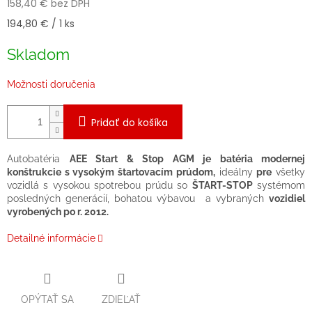
158,40 € bez DPH
Jednotková
194,80 € / 1 ks
cena:
Skladom
Možnosti doručenia
Pridať do košíka
Autobatéria
AEE Start & Stop AGM je batéria modernej
konštrukcie s vysokým štartovacím prúdom,
ideálny
pre
všetky
vozidlá s vysokou spotrebou prúdu so
ŠTART-STOP
systémom
posledných generácií, bohatou výbavou a vybraných
vozidiel
vyrobených po r. 2012.
Detailné informácie
OPÝTAŤ SA
ZDIEĽAŤ