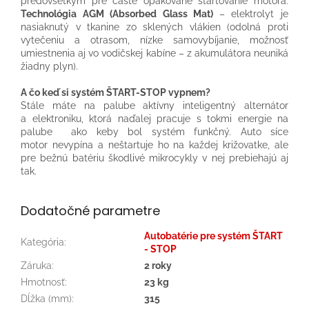
predovšetkým pre časté opakované štartovanie motora.
Technológia AGM (Absorbed Glass Mat)
– elektrolyt je
nasiaknutý v tkanine zo sklených vlákien (odolná proti
vytečeniu a otrasom, nízke samovybíjanie, možnosť
umiestnenia aj vo vodičskej kabíne – z akumulátora neuniká
žiadny plyn).
A čo keď si systém ŠTART-STOP vypnem?
Stále máte na palube aktívny inteligentný alternátor
a elektroniku, ktorá naďalej pracuje s tokmi energie na
palube ako keby bol systém funkčný. Auto síce
motor nevypína a neštartuje ho na každej križovatke, ale
pre bežnú batériu škodlivé mikrocykly v nej prebiehajú aj
tak.
Dodatočné parametre
Autobatérie pre systém ŠTART
Kategória
:
- STOP
Záruka
:
2 roky
Hmotnosť
:
23 kg
Dĺžka (mm)
:
315