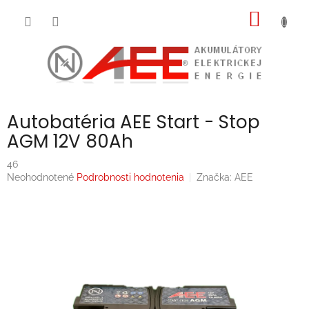
Prejsť
NÁKU
na
obsah
KOŠÍK
Autobatéria AEE Start - Stop
AGM 12V 80Ah
46
Priemerné
Neohodnotené
Podrobnosti hodnotenia
Značka:
AEE
hodnotenie
produktu
je
0,0
z
5
hviezdičiek.