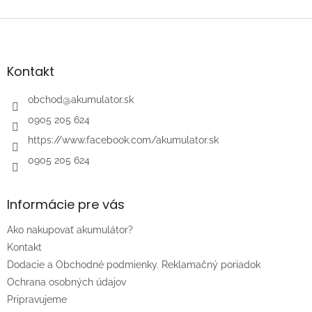
Z
á
p
ä
Kontakt
t
i
obchod
@
akumulator.sk
e
0905 205 624
https://www.facebook.com/akumulator.sk
0905 205 624
Informácie pre vás
Ako nakupovať akumulátor?
Kontakt
Dodacie a Obchodné podmienky. Reklamačný poriadok
Ochrana osobných údajov
Pripravujeme