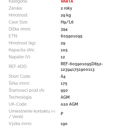
Kategória
:
VARTA
Záruka
:
2 roky
Hmotnosť
:
29 kg
Case Size
:
H9/L6
Dĺžka (mm)
:
394
ETN
:
605901095
Hmotnosť (kg)
:
29
Kapacita (Ah)
:
105
Napätie (V)
:
12
REF-605901095D852-
REF-KOD
:
123941751900113
Short Code
:
A4
Šírka (mm)
:
175
Štartovací prúd (A)
:
950
Technológia
:
AGM
UK-Code
:
020 AGM
Umiestnenie kontaktu (+)
P
/ Ventil
:
Výška (mm)
:
190