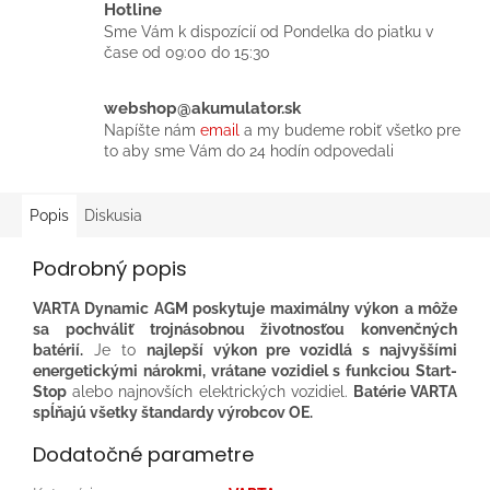
Hotline
Sme Vám k dispozícií od Pondelka do piatku v
čase od 09:00 do 15:30
webshop@akumulator.sk
Napíšte nám
email
a my budeme robiť všetko pre
to aby sme Vám do 24 hodín odpovedali
Popis
Diskusia
Podrobný popis
VARTA Dynamic AGM poskytuje maximálny výkon
a môže
sa pochváliť trojnásobnou životnosťou konvenčných
batérií.
Je to
najlepší výkon pre vozidlá s najvyššími
energetickými nárokmi, vrátane vozidiel s funkciou Start-
Stop
alebo najnovších elektrických vozidiel.
Batérie VARTA
spĺňajú všetky štandardy výrobcov OE.
Dodatočné parametre