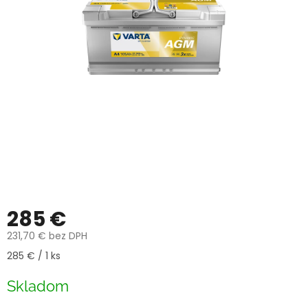
285 €
231,70 € bez DPH
Jednotková
285 € / 1 ks
cena:
Skladom