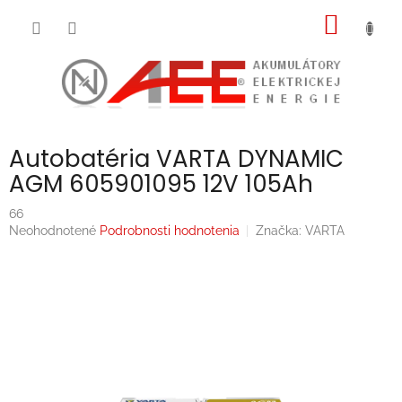
Prejsť
NÁKU
na
obsah
KOŠÍK
Autobatéria VARTA DYNAMIC
AGM 605901095 12V 105Ah
66
Priemerné
Neohodnotené
Podrobnosti hodnotenia
Značka:
VARTA
hodnotenie
produktu
je
0,0
z
5
hviezdičiek.