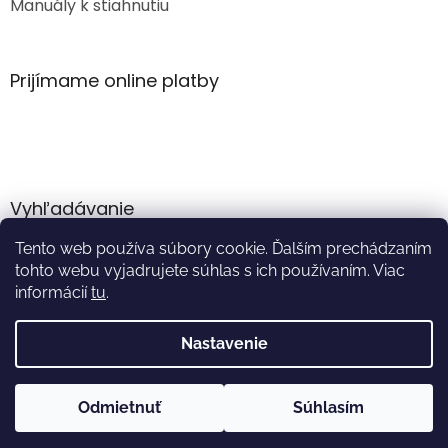
Manuály k stiahnutiu
Prijímame online platby
Vyhľadávanie
Tento web používa súbory cookie. Ďalším prechádzaním
HĽADAŤ
tohto webu vyjadrujete súhlas s ich používaním. Viac
informácií
tu
.
Nastavenie
Vytvoril Shoptet
Odmietnuť
Súhlasím
Copyright 2026
Akumulator.sk
. Všetky práva vyhradené.