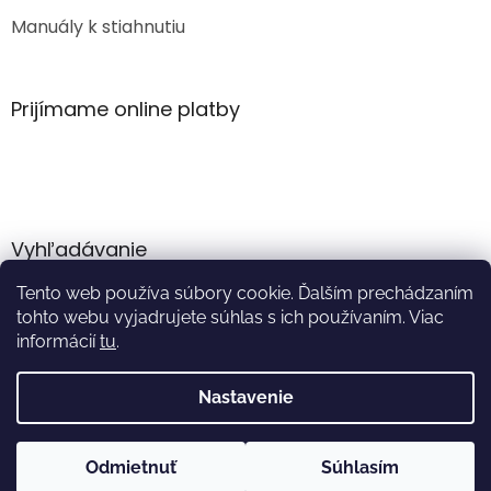
Manuály k stiahnutiu
Prijímame online platby
Vyhľadávanie
Tento web používa súbory cookie. Ďalším prechádzaním
HĽADAŤ
tohto webu vyjadrujete súhlas s ich používaním. Viac
informácií
tu
.
Nastavenie
Vytvoril Shoptet
Odmietnuť
Súhlasím
Copyright 2026
Akumulator.sk
. Všetky práva vyhradené.