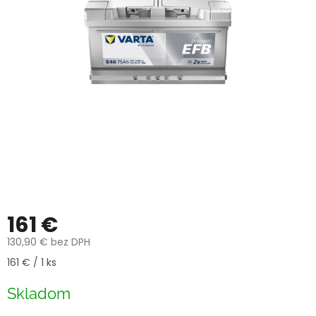
161 €
130,90 € bez DPH
Jednotková
161 € / 1 ks
cena:
Skladom