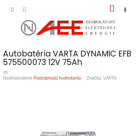
Prejsť
NÁKU
na
obsah
KOŠÍK
Autobatéria VARTA DYNAMIC EFB
575500073 12V 75Ah
76
Priemerné
Neohodnotené
Podrobnosti hodnotenia
Značka:
VARTA
hodnotenie
produktu
je
0,0
z
5
hviezdičiek.