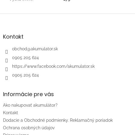
Z
á
p
ä
Kontakt
t
i
obchod
@
akumulator.sk
e
0905 205 624
https://www.facebook.com/akumulator.sk
0905 205 624
Informácie pre vás
Ako nakupovať akumulátor?
Kontakt
Dodacie a Obchodné podmienky. Reklamačný poriadok
Ochrana osobných údajov