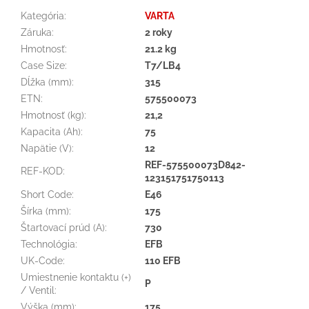
Kategória
:
VARTA
Záruka
:
2 roky
Hmotnosť
:
21.2 kg
Case Size
:
T7/LB4
Dĺžka (mm)
:
315
ETN
:
575500073
Hmotnosť (kg)
:
21,2
Kapacita (Ah)
:
75
Napätie (V)
:
12
REF-575500073D842-
REF-KOD
:
123151751750113
Short Code
:
E46
Šírka (mm)
:
175
Štartovací prúd (A)
:
730
Technológia
:
EFB
UK-Code
:
110 EFB
Umiestnenie kontaktu (+)
P
/ Ventil
:
Výška (mm)
:
175