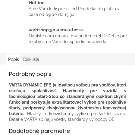
Hotline
Sme Vám k dispozícií od Pondelka do piatku v
čase od 09:00 do 15:30
webshop@akumulator.sk
Napíšte nám
email
a my budeme robiť všetko pre
to aby sme Vám do 24 hodín odpovedali
Popis
Diskusia
Podrobný popis
VARTA DYNAMIC EFB je ideálnou voľbou pre vodičov, ktorí
oceňujú spoľahlivosť. Navrhnutý pre vozidlá s
technológiou Start-Stop so štandardnými elektronickými
funkciami poskytuje extra štartovací výkon pre spoľahlivé
štarty, podporený dvojnásobnou životnosťou konvenčnej
batérie.
Hladký a konzistentný výkon pri každej jazde.​
Batérie VARTA spĺňajú všetky štandardy výrobcov OE.​
Dodatočné parametre