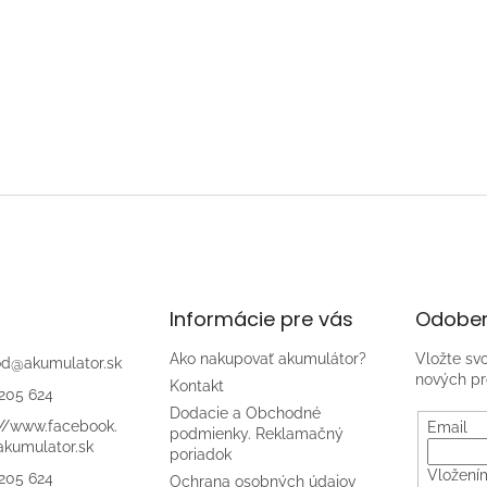
Informácie pre vás
Odober
Ako nakupovať akumulátor?
Vložte sv
od
@
akumulator.sk
nových pr
Kontakt
205 624
Dodacie a Obchodné
://www.facebook.
Email
podmienky. Reklamačný
kumulator.sk
poriadok
Vložení
205 624
Ochrana osobných údajov