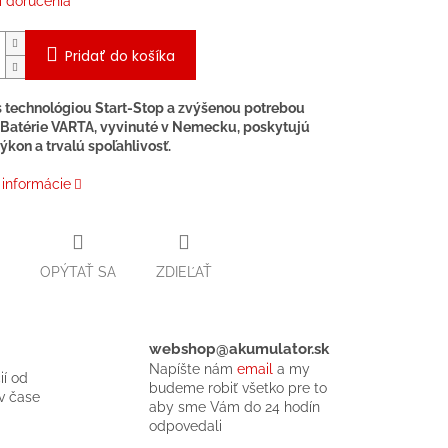
 doručenia
Pridať do košíka
s technológiou Start-Stop a zvýšenou potrebou
 Batérie VARTA, vyvinuté v Nemecku, poskytujú
ýkon a trvalú spoľahlivosť.​
 informácie
OPÝTAŤ SA
ZDIEĽAŤ
webshop@akumulator.sk
Napíšte nám
email
a my
ií od
budeme robiť všetko pre to
v čase
aby sme Vám do 24 hodín
odpovedali