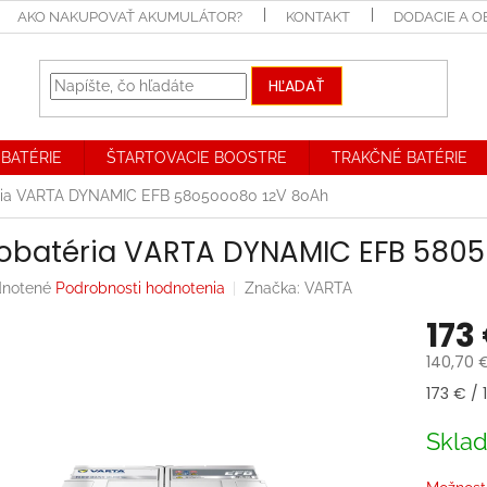
AKO NAKUPOVAŤ AKUMULÁTOR?
KONTAKT
DODACIE A 
HĽADAŤ
BATÉRIE
ŠTARTOVACIE BOOSTRE
TRAKČNÉ BATÉRIE
ria VARTA DYNAMIC EFB 580500080 12V 80Ah
obatéria VARTA DYNAMIC EFB 580
rné
notené
Podrobnosti hodnotenia
Značka:
VARTA
enie
173
tu
140,70 
Jednotk
173 € / 1
cena:
iek.
Skla