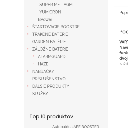
SUPER MF - AGM
YUMICRON
Popi
BPower
ŠTARTOVACIE BOOSTRE
Po
TRAKČNÉ BATÉRIE
GARDEN BATÉRIE
VART
Navr
ZÁLOŽNÉ BATÉRIE
funk
ALARMGUARD
dvoj
každ
HAZE
NABÍJAČKY
PRÍSLUŠENSTVO
ĎALŠIE PRODUKTY
SLUŽBY
Top 10 produktov
Autobatéria AEE BOOSTER