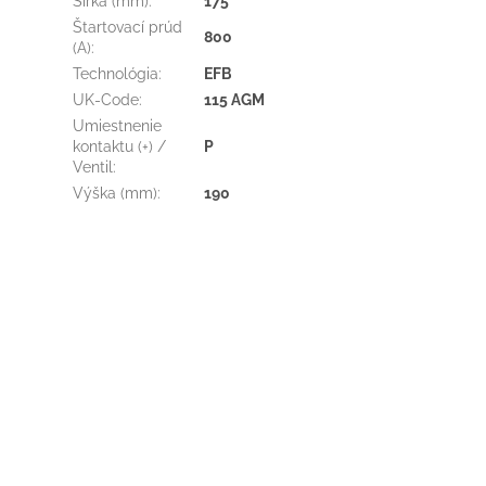
Šírka (mm)
:
175
Štartovací prúd
800
(A)
:
Technológia
:
EFB
UK-Code
:
115 AGM
Umiestnenie
kontaktu (+) /
P
Ventil
:
Výška (mm)
:
190