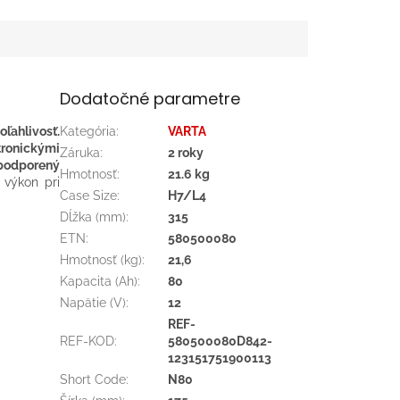
Dodatočné parametre
ľahlivosť.
Kategória
:
VARTA
tronickými
Záruka
:
2 roky
 podporený
Hmotnosť
:
21.6 kg
 výkon pri
Case Size
:
H7/L4
Dĺžka (mm)
:
315
ETN
:
580500080
Hmotnosť (kg)
:
21,6
Kapacita (Ah)
:
80
Napätie (V)
:
12
REF-
REF-KOD
:
580500080D842-
123151751900113
Short Code
:
N80