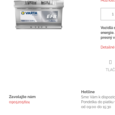
Možnosti
Vozidlá 
energie.
presný v
Detailné
TLAČ
Hotline
Zavolajte nám
Sme Vám k dispozíc
0905205624
Pondelka do piatku 
od 09:00 do 15:30