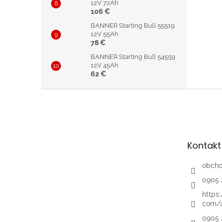
12V 72Ah
106 €
BANNER Starting Bull 55519
12V 55Ah
78 €
BANNER Starting Bull 54559
12V 45Ah
62 €
Z
á
p
ä
t
Kontakt
i
e
obch
0905 
https
com/a
0905 