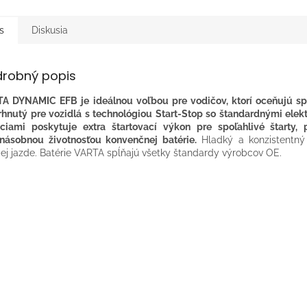
s
Diskusia
drobný popis
A DYNAMIC EFB je ideálnou voľbou pre vodičov, ktorí oceňujú spo
hnutý pre vozidlá s technológiou Start-Stop so štandardnými elek
ciami poskytuje extra štartovací výkon pre spoľahlivé štarty,
násobnou životnosťou konvenčnej batérie.
Hladký a konzistentný
ej jazde.​ Batérie VARTA spĺňajú všetky štandardy výrobcov OE.​