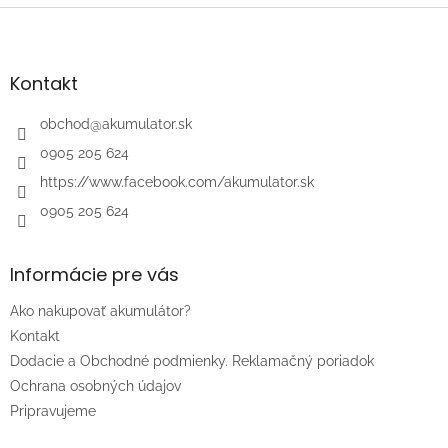
Z
á
p
ä
Kontakt
t
i
obchod
@
akumulator.sk
e
0905 205 624
https://www.facebook.com/akumulator.sk
0905 205 624
Informácie pre vás
Ako nakupovať akumulátor?
Kontakt
Dodacie a Obchodné podmienky. Reklamačný poriadok
Ochrana osobných údajov
Pripravujeme