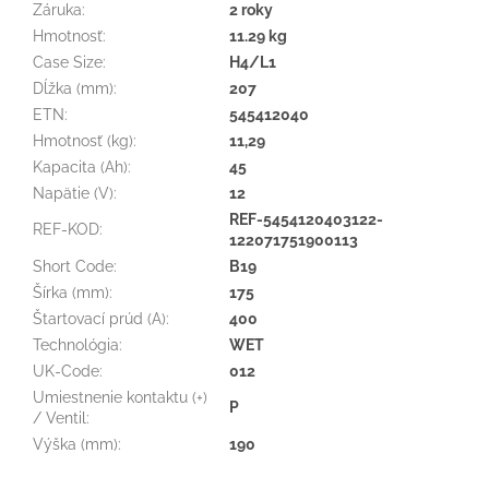
Záruka
:
2 roky
Hmotnosť
:
11.29 kg
Case Size
:
H4/L1
Dĺžka (mm)
:
207
ETN
:
545412040
Hmotnosť (kg)
:
11,29
Kapacita (Ah)
:
45
Napätie (V)
:
12
REF-5454120403122-
REF-KOD
:
122071751900113
Short Code
:
B19
Šírka (mm)
:
175
Štartovací prúd (A)
:
400
Technológia
:
WET
UK-Code
:
012
Umiestnenie kontaktu (+)
P
/ Ventil
:
Výška (mm)
:
190