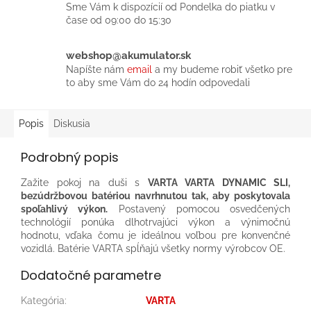
Sme Vám k dispozícií od Pondelka do piatku v
čase od 09:00 do 15:30
webshop@akumulator.sk
Napíšte nám
email
a my budeme robiť všetko pre
to aby sme Vám do 24 hodín odpovedali
Popis
Diskusia
Podrobný popis
Zažite pokoj na duši s
VARTA VARTA DYNAMIC SLI,
bezúdržbovou batériou navrhnutou tak, aby poskytovala
spoľahlivý výkon.
Postavený pomocou osvedčených
technológií ponúka dlhotrvajúci výkon a výnimočnú
hodnotu, vďaka čomu je ideálnou voľbou pre konvenčné
vozidlá. Batérie VARTA spĺňajú všetky normy výrobcov OE.​
Dodatočné parametre
Kategória
:
VARTA