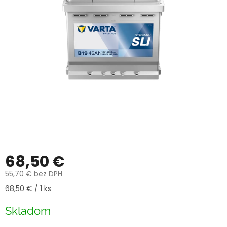
68,50 €
55,70 € bez DPH
Jednotková
68,50 € / 1 ks
cena:
Skladom