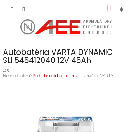
Prejsť
NÁKU
na
obsah
KOŠÍK
Autobatéria VARTA DYNAMIC
SLI 545412040 12V 45Ah
115
Priemerné
Neohodnotené
Podrobnosti hodnotenia
Značka:
VARTA
hodnotenie
produktu
je
0,0
z
5
hviezdičiek.