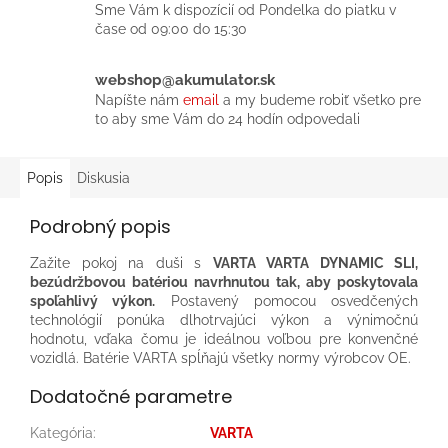
Sme Vám k dispozícií od Pondelka do piatku v
čase od 09:00 do 15:30
webshop@akumulator.sk
Napíšte nám
email
a my budeme robiť všetko pre
to aby sme Vám do 24 hodín odpovedali
Popis
Diskusia
Podrobný popis
Zažite pokoj na duši s
VARTA VARTA DYNAMIC SLI,
bezúdržbovou batériou navrhnutou tak, aby poskytovala
spoľahlivý výkon.
Postavený pomocou osvedčených
technológií ponúka dlhotrvajúci výkon a výnimočnú
hodnotu, vďaka čomu je ideálnou voľbou pre konvenčné
vozidlá. Batérie VARTA spĺňajú všetky normy výrobcov OE.​
Dodatočné parametre
Kategória
:
VARTA