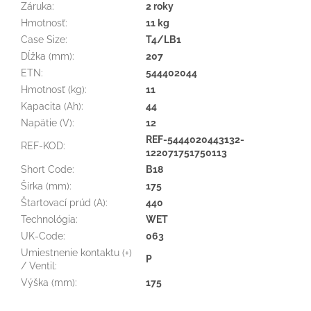
Záruka
:
2 roky
Hmotnosť
:
11 kg
Case Size
:
T4/LB1
Dĺžka (mm)
:
207
ETN
:
544402044
Hmotnosť (kg)
:
11
Kapacita (Ah)
:
44
Napätie (V)
:
12
REF-5444020443132-
REF-KOD
:
122071751750113
Short Code
:
B18
Šírka (mm)
:
175
Štartovací prúd (A)
:
440
Technológia
:
WET
UK-Code
:
063
Umiestnenie kontaktu (+)
P
/ Ventil
:
Výška (mm)
:
175