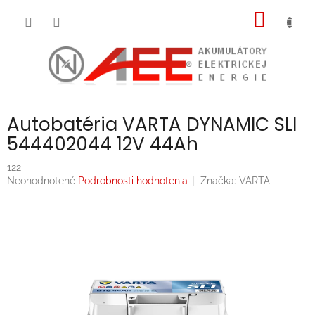
Prejsť
NÁKU
na
obsah
KOŠÍK
Autobatéria VARTA DYNAMIC SLI
544402044 12V 44Ah
122
Priemerné
Neohodnotené
Podrobnosti hodnotenia
Značka:
VARTA
hodnotenie
produktu
je
0,0
z
5
hviezdičiek.