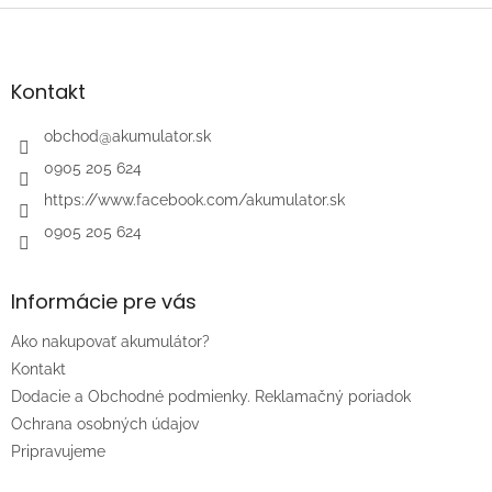
Z
á
p
ä
Kontakt
t
i
obchod
@
akumulator.sk
e
0905 205 624
https://www.facebook.com/akumulator.sk
0905 205 624
Informácie pre vás
Ako nakupovať akumulátor?
Kontakt
Dodacie a Obchodné podmienky. Reklamačný poriadok
Ochrana osobných údajov
Pripravujeme