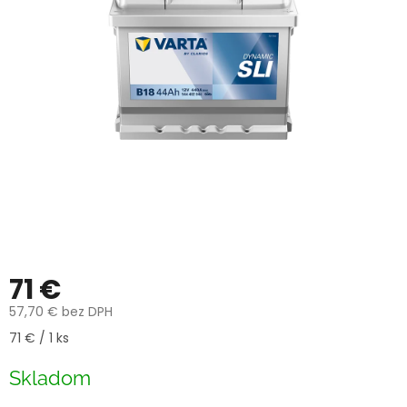
71 €
57,70 € bez DPH
Jednotková
71 € / 1 ks
cena:
Skladom