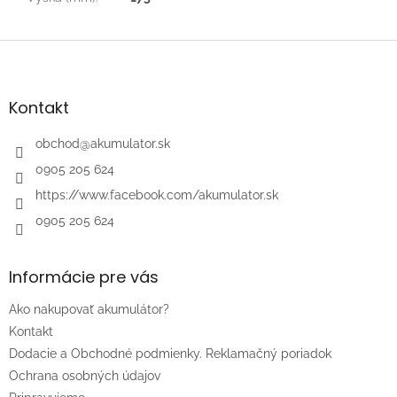
Z
á
p
ä
Kontakt
t
i
obchod
@
akumulator.sk
e
0905 205 624
https://www.facebook.com/akumulator.sk
0905 205 624
Informácie pre vás
Ako nakupovať akumulátor?
Kontakt
Dodacie a Obchodné podmienky. Reklamačný poriadok
Ochrana osobných údajov