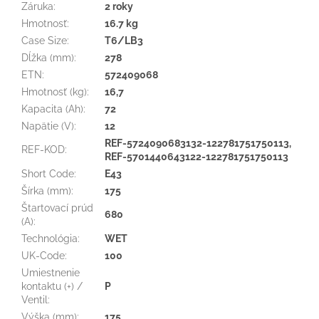
Záruka
:
2 roky
Hmotnosť
:
16.7 kg
Case Size
:
T6/LB3
Dĺžka (mm)
:
278
ETN
:
572409068
Hmotnosť (kg)
:
16,7
Kapacita (Ah)
:
72
Napätie (V)
:
12
REF-5724090683132-122781751750113,
REF-KOD
:
REF-5701440643122-122781751750113
Short Code
:
E43
Šírka (mm)
:
175
Štartovací prúd
680
(A)
:
Technológia
:
WET
UK-Code
:
100
Umiestnenie
kontaktu (+) /
P
Ventil
:
Výška (mm)
:
175