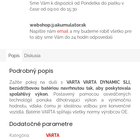
Sme Vám k dispozícií od Pondelka do piatku v
čase od 09:00 do 15:30
webshop@akumulator.sk
Napíšte nám
email
a my budeme robiť všetko pre
to aby sme Vám do 24 hodín odpovedali
Popis
Diskusia
Podrobný popis
Zažite pokoj na duši s
VARTA VARTA DYNAMIC SLI,
bezúdržbovou batériou navrhnutou tak, aby poskytovala
spoľahlivý výkon.
Postavený pomocou osvedčených
technológií ponúka dlhotrvajúci výkon a výnimočnú
hodnotu, vďaka čomu je ideálnou voľbou pre konvenčné
vozidlá. Batérie VARTA spĺňajú všetky normy výrobcov OE.​
Dodatočné parametre
Kategória
:
VARTA