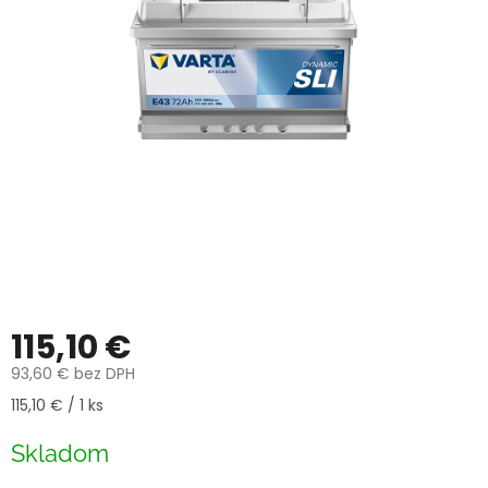
115,10 €
93,60 € bez DPH
Jednotková
115,10 € / 1 ks
cena:
Skladom