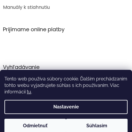
Manuály k stiahnutiu
Prijímame online platby
Vyhľadávanie
Tento web používa súbory cookie. Ďalším prechádzaním
HĽADAŤ
tohto webu vyjadrujete súhlas s ich používaním. Viac
informácií
tu
.
Nastavenie
Vytvoril Shoptet
Odmietnuť
Súhlasím
Copyright 2026
Akumulator.sk
. Všetky práva vyhradené.