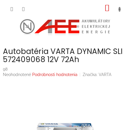
Prejsť
NÁKU
na
obsah
KOŠÍK
Autobatéria VARTA DYNAMIC SLI
572409068 12V 72Ah
98
Priemerné
Neohodnotené
Podrobnosti hodnotenia
Značka:
VARTA
hodnotenie
produktu
je
0,0
z
5
hviezdičiek.