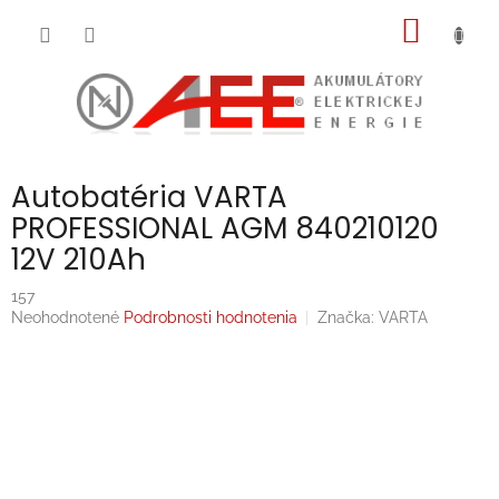
Prejsť
NÁKU
na
obsah
KOŠÍK
Autobatéria VARTA
PROFESSIONAL AGM 840210120
12V 210Ah
157
Priemerné
Neohodnotené
Podrobnosti hodnotenia
Značka:
VARTA
hodnotenie
produktu
je
0,0
z
5
hviezdičiek.