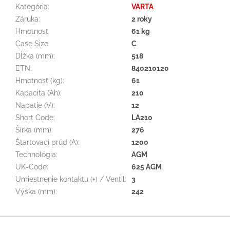
Kategória
:
VARTA
Záruka
:
2 roky
Hmotnosť
:
61 kg
Case Size
:
C
Dĺžka (mm)
:
518
ETN
:
840210120
Hmotnosť (kg)
:
61
Kapacita (Ah)
:
210
Napätie (V)
:
12
Short Code
:
LA210
Šírka (mm)
:
276
Štartovací prúd (A)
:
1200
Technológia
:
AGM
UK-Code
:
625 AGM
Umiestnenie kontaktu (+) / Ventil
:
3
Výška (mm)
:
242
Z