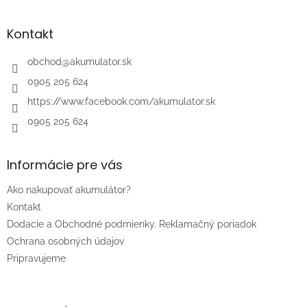
á
p
ä
Kontakt
t
i
obchod
@
akumulator.sk
e
0905 205 624
https://www.facebook.com/akumulator.sk
0905 205 624
Informácie pre vás
Ako nakupovať akumulátor?
Kontakt
Dodacie a Obchodné podmienky. Reklamačný poriadok
Ochrana osobných údajov
Pripravujeme