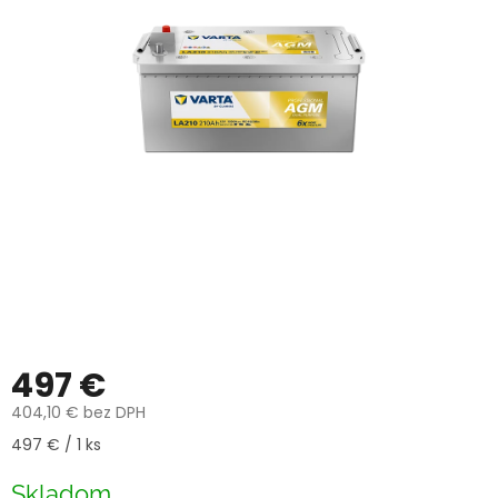
497 €
404,10 € bez DPH
Jednotková
497 € / 1 ks
cena:
Skladom