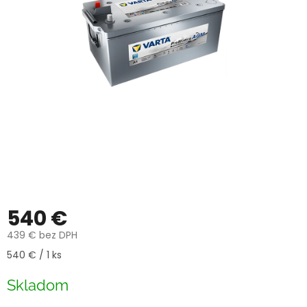
540 €
439 € bez DPH
Jednotková
540 € / 1 ks
cena:
Skladom