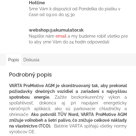
Hotline
Sme Vám k dispozícií od Pondelka do piatku v
čase od 09:00 do 15:30
webshop@akumulator.sk
Napíšte nám
email
a my budeme robiť všetko pre
to aby sme Vám do 24 hodín odpovedali
Popis
Diskusia
Podrobný popis
VARTA ProMotive AGM je skonštruovaný tak, aby prekonal
požiadavky dnešných vozidiel a zariadení s najvyššou
spotrebou energie.
Zažite bezkonkurenčný výkon a
spoľahlivosť, dokonca aj pri napájaní energeticky
náročných aplikácií, ako sú parkovacie chladničky a
ohrievače.
Ako potvrdil TÜV Nord, VARTA ProMotive AGM
znižuje voľnobeh a šetrí palivo, čo znižuje celkové náklady
na vlastníctvo (TCO).
​ Batérie VARTA spĺňajú všetky normy
výrobcov OE.​