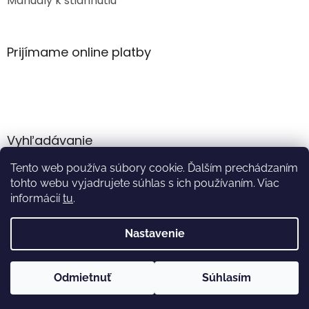
Manuály k stiahnutiu
Prijímame online platby
Vyhľadávanie
Tento web používa súbory cookie. Ďalším prechádzaním
HĽADAŤ
tohto webu vyjadrujete súhlas s ich používaním. Viac
informácií
tu
.
Nastavenie
Vytvoril Shoptet
Odmietnuť
Súhlasím
Copyright 2026
Akumulator.sk
. Všetky práva vyhradené.