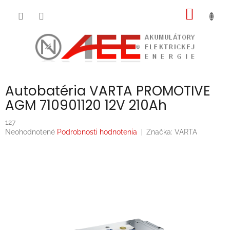
Prejsť
NÁKU
na
obsah
KOŠÍK
Autobatéria VARTA PROMOTIVE
AGM 710901120 12V 210Ah
127
Priemerné
Neohodnotené
Podrobnosti hodnotenia
Značka:
VARTA
hodnotenie
produktu
je
0,0
z
5
hviezdičiek.