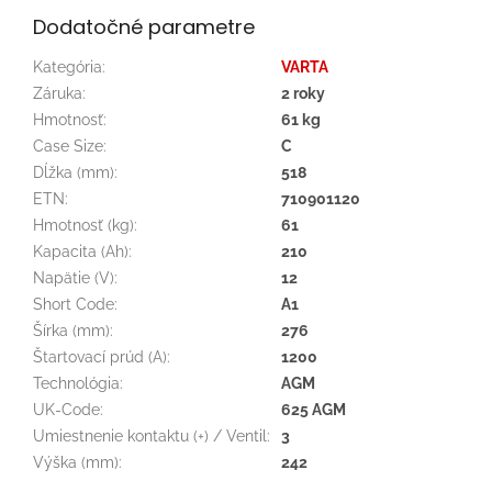
Dodatočné parametre
Kategória
:
VARTA
Záruka
:
2 roky
Hmotnosť
:
61 kg
Case Size
:
C
Dĺžka (mm)
:
518
ETN
:
710901120
Hmotnosť (kg)
:
61
Kapacita (Ah)
:
210
Napätie (V)
:
12
Short Code
:
A1
Šírka (mm)
:
276
Štartovací prúd (A)
:
1200
Technológia
:
AGM
UK-Code
:
625 AGM
Umiestnenie kontaktu (+) / Ventil
:
3
Výška (mm)
:
242