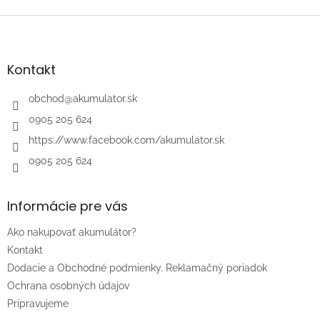
Z
á
p
ä
Kontakt
t
i
obchod
@
akumulator.sk
e
0905 205 624
https://www.facebook.com/akumulator.sk
0905 205 624
Informácie pre vás
Ako nakupovať akumulátor?
Kontakt
Dodacie a Obchodné podmienky. Reklamačný poriadok
Ochrana osobných údajov
Pripravujeme