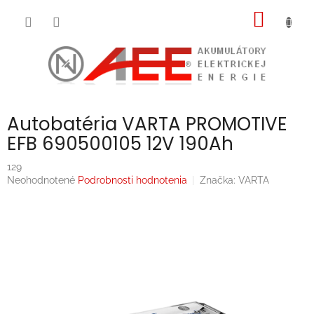
Prejsť
NÁKU
na
obsah
KOŠÍK
Autobatéria VARTA PROMOTIVE
EFB 690500105 12V 190Ah
129
Priemerné
Neohodnotené
Podrobnosti hodnotenia
Značka:
VARTA
hodnotenie
produktu
je
0,0
z
5
hviezdičiek.