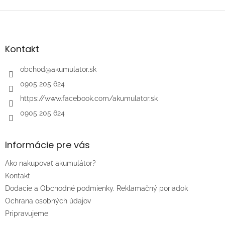
Z
á
p
ä
Kontakt
t
i
obchod
@
akumulator.sk
e
0905 205 624
https://www.facebook.com/akumulator.sk
0905 205 624
Informácie pre vás
Ako nakupovať akumulátor?
Kontakt
Dodacie a Obchodné podmienky. Reklamačný poriadok
Ochrana osobných údajov
Pripravujeme