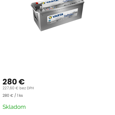
280 €
227,60 € bez DPH
Jednotková
280 € / 1 ks
cena:
Skladom