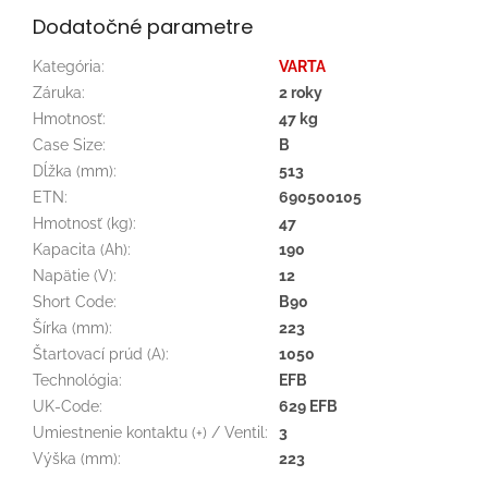
Dodatočné parametre
Kategória
:
VARTA
Záruka
:
2 roky
Hmotnosť
:
47 kg
Case Size
:
B
Dĺžka (mm)
:
513
ETN
:
690500105
Hmotnosť (kg)
:
47
Kapacita (Ah)
:
190
Napätie (V)
:
12
Short Code
:
B90
Šírka (mm)
:
223
Štartovací prúd (A)
:
1050
Technológia
:
EFB
UK-Code
:
629 EFB
Umiestnenie kontaktu (+) / Ventil
:
3
Výška (mm)
:
223