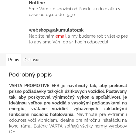
Hotline
Sme Vám k dispozícií od Pondelka do piatku v
čase od 09:00 do 15:30
webshop@akumulator.sk
Napíšte nám
email
a my budeme robiť všetko pre
to aby sme Vám do 24 hodín odpovedali
Popis
Diskusia
Podrobný popis
VARTA PROMOTIVE EFB je navrhnutý tak, aby prekonal
prísne požiadavky ťažkých úžitkových vozidiel. Postavený
tak, aby poskytoval výnimočný výkon a spoľahlivosť, je
ideálnou voľbou pre vozidlá s vysokými požiadavkami na
energiu, vrátane vozidiel vybavených základnými
funkciami nočného hotelovania.
Navrhnuté pre extrémnu
odolnosť voči vibráciám, ideálne pre náročnú inštaláciu na
konci rámu.​ Batérie VARTA spĺňajú všetky normy výrobcov
OE.​