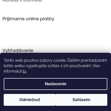
Manuály k stiahnutiu
Prijímame online platby
Vyhľadávanie
Tento web používa súbory cookie. Ďalším prechádzaním
HĽADAŤ
tohto webu vyjadrujete súhlas s ich používaním. Viac
informácií
tu
.
Nastavenie
Vytvoril Shoptet
Odmietnuť
Súhlasím
Copyright 2026
Akumulator.sk
. Všetky práva vyhradené.