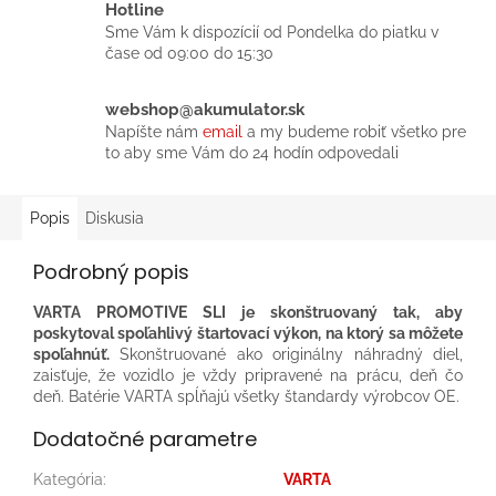
Hotline
Sme Vám k dispozícií od Pondelka do piatku v
čase od 09:00 do 15:30
webshop@akumulator.sk
Napíšte nám
email
a my budeme robiť všetko pre
to aby sme Vám do 24 hodín odpovedali
Popis
Diskusia
Podrobný popis
VARTA PROMOTIVE SLI je skonštruovaný tak, aby
poskytoval spoľahlivý štartovací výkon, na ktorý sa môžete
spoľahnúť.
Skonštruované ako originálny náhradný diel,
zaisťuje, že vozidlo je vždy pripravené na prácu, deň čo
deň.​ Batérie VARTA spĺňajú všetky štandardy výrobcov OE.​
Dodatočné parametre
Kategória
:
VARTA