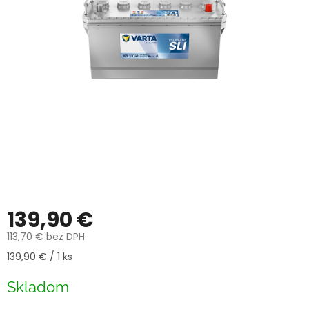
139,90 €
113,70 € bez DPH
Jednotková
139,90 € / 1 ks
cena:
Skladom