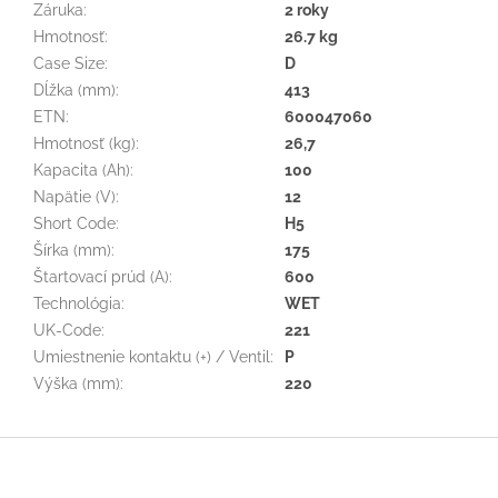
Záruka
:
2 roky
Hmotnosť
:
26.7 kg
Case Size
:
D
Dĺžka (mm)
:
413
ETN
:
600047060
Hmotnosť (kg)
:
26,7
Kapacita (Ah)
:
100
Napätie (V)
:
12
Short Code
:
H5
Šírka (mm)
:
175
Štartovací prúd (A)
:
600
Technológia
:
WET
UK-Code
:
221
Umiestnenie kontaktu (+) / Ventil
:
P
Výška (mm)
:
220
Z
á
p