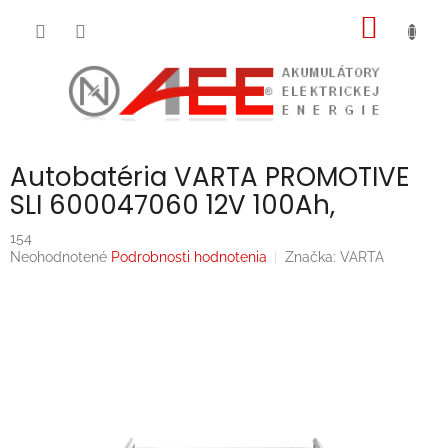
Prejsť
NÁKU
na
obsah
KOŠÍK
Autobatéria VARTA PROMOTIVE
SLI 600047060 12V 100Ah,
154
Priemerné
Neohodnotené
Podrobnosti hodnotenia
Značka:
VARTA
hodnotenie
produktu
je
0,0
z
5
hviezdičiek.