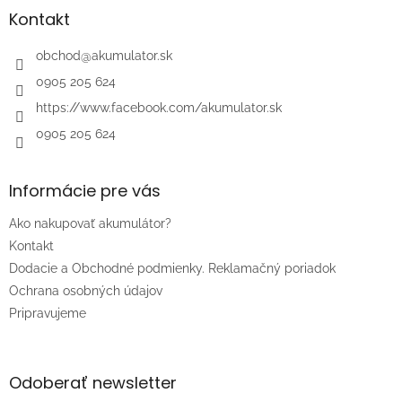
ä
Kontakt
t
i
obchod
@
akumulator.sk
e
0905 205 624
https://www.facebook.com/akumulator.sk
0905 205 624
Informácie pre vás
Ako nakupovať akumulátor?
Kontakt
Dodacie a Obchodné podmienky. Reklamačný poriadok
Ochrana osobných údajov
Pripravujeme
Odoberať newsletter