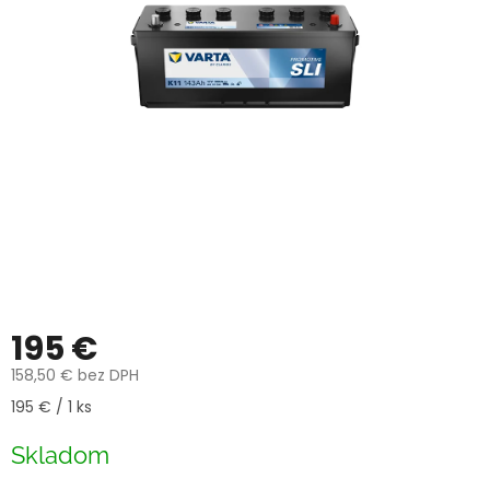
195 €
158,50 € bez DPH
Jednotková
195 € / 1 ks
cena:
Skladom