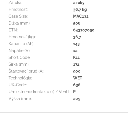
Záruka
:
2 roky
Hmotnosť
:
36.7 kg
Case Size
:
MAC132
Dĺžka (mm)
:
508
ETN
:
643107090
Hmotnosť (kg)
:
36,7
Kapacita (Ah)
:
143
Napätie (V)
:
12
Short Code
:
K11
Šírka (mm)
:
174
Štartovací prúd (A)
:
900
Technológia
:
WET
UK-Code
:
638
Umiestnenie kontaktu (+) / Ventil
:
P
Výška (mm)
:
205
Z
á
p