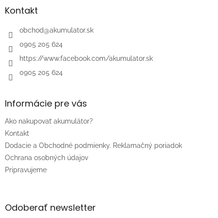
ä
Kontakt
t
i
obchod
@
akumulator.sk
e
0905 205 624
https://www.facebook.com/akumulator.sk
0905 205 624
Informácie pre vás
Ako nakupovať akumulátor?
Kontakt
Dodacie a Obchodné podmienky. Reklamačný poriadok
Ochrana osobných údajov
Pripravujeme
Odoberať newsletter