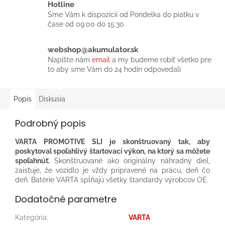
Hotline
Sme Vám k dispozícií od Pondelka do piatku v
čase od 09:00 do 15:30
webshop@akumulator.sk
Napíšte nám
email
a my budeme robiť všetko pre
to aby sme Vám do 24 hodín odpovedali
Popis
Diskusia
Podrobný popis
VARTA PROMOTIVE SLI je skonštruovaný tak, aby
poskytoval spoľahlivý štartovací výkon, na ktorý sa môžete
spoľahnúť.
Skonštruované ako originálny náhradný diel,
zaisťuje, že vozidlo je vždy pripravené na prácu, deň čo
deň.​ Batérie VARTA spĺňajú všetky štandardy výrobcov OE.​
Dodatočné parametre
Kategória
:
VARTA