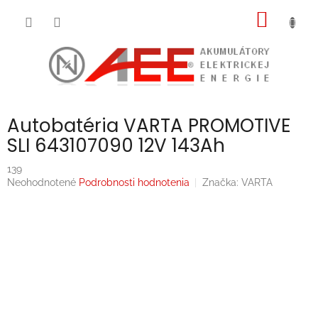
Prejsť
NÁKU
na
obsah
KOŠÍK
Autobatéria VARTA PROMOTIVE
SLI 643107090 12V 143Ah
139
Priemerné
Neohodnotené
Podrobnosti hodnotenia
Značka:
VARTA
hodnotenie
produktu
je
0,0
z
5
hviezdičiek.