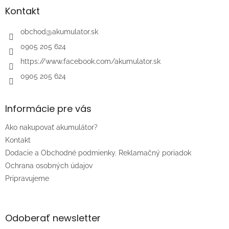
ä
Kontakt
t
i
obchod
@
akumulator.sk
e
0905 205 624
https://www.facebook.com/akumulator.sk
0905 205 624
Informácie pre vás
Ako nakupovať akumulátor?
Kontakt
Dodacie a Obchodné podmienky. Reklamačný poriadok
Ochrana osobných údajov
Pripravujeme
Odoberať newsletter