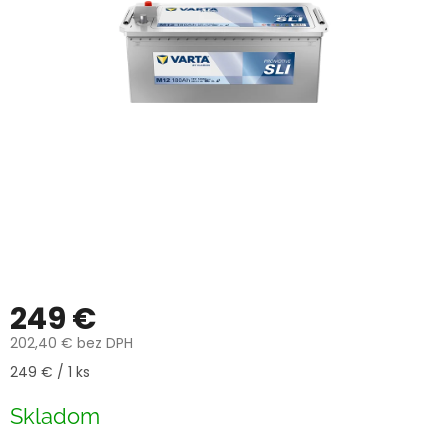
249 €
202,40 € bez DPH
Jednotková
249 € / 1 ks
cena:
Skladom