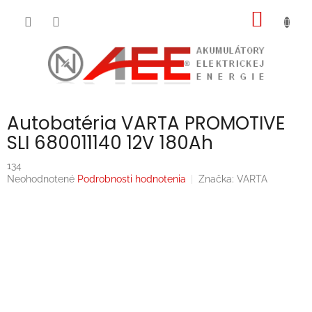
Prejsť
NÁKU
na
obsah
KOŠÍK
Autobatéria VARTA PROMOTIVE
SLI 680011140 12V 180Ah
134
Priemerné
Neohodnotené
Podrobnosti hodnotenia
Značka:
VARTA
hodnotenie
produktu
je
0,0
z
5
hviezdičiek.