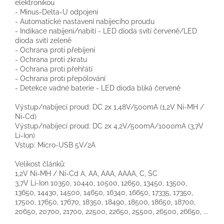
elektronikou
- Minus-Delta-U odpojení
- Automatické nastavení nabíjecího proudu
- Indikace nabíjení/nabití - LED dioda svítí červeně/LED
dioda svítí zeleně
- Ochrana proti přebíjení
- Ochrana proti zkratu
- Ochrana proti přehřátí
- Ochrana proti přepólování
- Detekce vadné baterie - LED dioda bliká červeně
Výstup/nabíjecí proud: DC 2x 1,48V/500mA (1,2V Ni-MH /
Ni-Cd)
Výstup/nabíjecí proud: DC 2x 4,2V/500mA/1000mA (3,7V
Li-Ion)
Vstup: Micro-USB 5V/2A
Velikost článků:
1,2V Ni-MH / Ni-Cd A, AA, AAA, AAAA, C, SC
3,7V Li-Ion 10350, 10440, 10500, 12650, 13450, 13500,
13650, 14430, 14500, 14650, 16340, 16650, 17335, 17350,
17500, 17650, 17670, 18350, 18490, 18500, 18650, 18700,
20650, 20700, 21700, 22500, 22650, 25500, 26500, 26650, ...