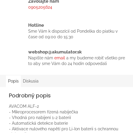
Zavolajte nám
0905205624
Hotline
Sme Vám k dispozícií od Pondelka do piatku v
čase od 09:00 do 15:30
webshop@akumulator.sk
Napíšte nám
email
a my budeme robiť všetko pre
to aby sme Vám do 24 hodín odpovedali
Popis
Diskusia
Podrobný popis
AVACOM ALF-2
- Mikroprocesorem řízená nabíječka
- Vhodná pro nabíjení 1-2 baterií
- Automatická detekce baterie
- Aktivace nulového napětí pro Li-Ion baterii s ochrannou