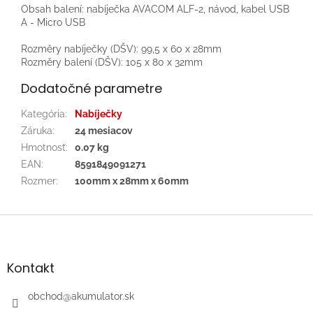
Obsah balení: nabíječka AVACOM ALF-2, návod, kabel USB
A - Micro USB
Rozměry nabíječky (DŠV): 99,5 x 60 x 28mm
Rozměry balení (DŠV): 105 x 80 x 32mm
Dodatočné parametre
Kategória
:
Nabíječky
Záruka
:
24 mesiacov
Hmotnosť
:
0.07 kg
EAN
:
8591849091271
Rozmer
:
100mm x 28mm x 60mm
Z
á
p
ä
Kontakt
t
i
obchod
@
akumulator.sk