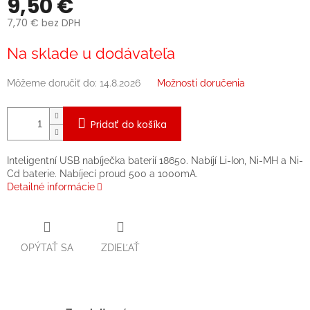
9,50 €
7,70 € bez DPH
Jednotková
Na sklade u dodávateľa
cena:
Môžeme doručiť do:
14.8.2026
Možnosti doručenia
Pridať do košíka
Inteligentní USB nabíječka baterií 18650. Nabíjí Li-Ion, Ni-MH a Ni-
Cd baterie. Nabíjecí proud 500 a 1000mA.
Detailné informácie
OPÝTAŤ SA
ZDIEĽAŤ