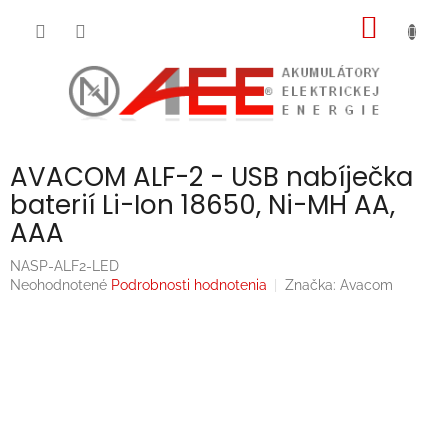
Prejsť
NÁKU
na
obsah
KOŠÍK
AVACOM ALF-2 - USB nabíječka
baterií Li-Ion 18650, Ni-MH AA,
AAA
NASP-ALF2-LED
Priemerné
Neohodnotené
Podrobnosti hodnotenia
Značka:
Avacom
hodnotenie
produktu
je
0,0
z
5
hviezdičiek.