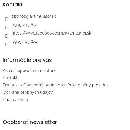
ä
Kontakt
t
i
obchod
@
akumulator.sk
e
0905 205 624
https://www.facebook.com/akumulator.sk
0905 205 624
Informácie pre vás
Ako nakupovať akumulátor?
Kontakt
Dodacie a Obchodné podmienky. Reklamačný poriadok
Ochrana osobných údajov
Pripravujeme
Odoberať newsletter