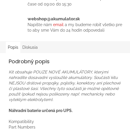
čase od 09:00 do 15:30
webshop@akumulator.sk
Napíšte nám
email
a my budeme robiť všetko pre
to aby sme Vám do 24 hodín odpovedali
Popis
Diskusia
Podrobný popis
Kit obsahuje POUZE NOVÉ AKUMULÁTORY, kterými
nahradíte dosavadní vysloužilé akumulátory. Součástí kitu
NEJSOU drátové propojky, pojistky, konektory ani plechové
či plastové šasi. Všechny tyto součásti je možné opětovně
použít (pokud nejsou poškozeny např. mechanicky nebo
vyteklým elektrolytem).
Náhradní baterie určená pro UPS.
Kompatibility
Part Numbers