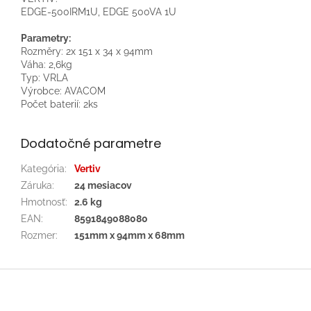
EDGE-500IRM1U, EDGE 500VA 1U
Parametry:
Rozměry: 2x 151 x 34 x 94mm
Váha: 2,6kg
Typ: VRLA
Výrobce: AVACOM
Počet baterií: 2ks
Dodatočné parametre
Kategória
:
Vertiv
Záruka
:
24 mesiacov
Hmotnosť
:
2.6 kg
EAN
:
8591849088080
Rozmer
:
151mm x 94mm x 68mm
Z
á
p