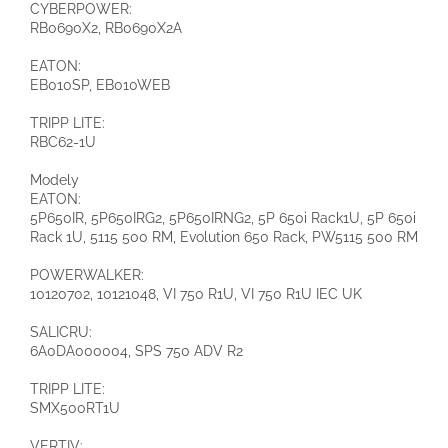
CYBERPOWER:
RB0690X2, RB0690X2A
EATON:
EB010SP, EB010WEB
TRIPP LITE:
RBC62-1U
Modely
EATON:
5P650IR, 5P650IRG2, 5P650IRNG2, 5P 650i Rack1U, 5P 650i
Rack 1U, 5115 500 RM, Evolution 650 Rack, PW5115 500 RM
POWERWALKER:
10120702, 10121048, VI 750 R1U
, VI 750 R1U IEC UK
SALICRU:
6A0DA000004, SPS 750 ADV R2
TRIPP LITE:
SMX500RT1U
VERTIV: