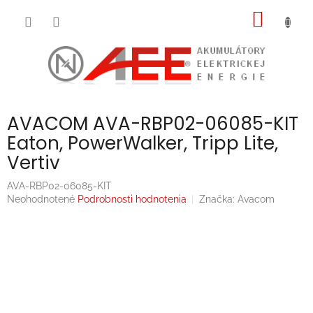
Prejsť
NÁKU
na
obsah
KOŠÍK
AVACOM AVA-RBP02-06085-KIT
Eaton, PowerWalker, Tripp Lite,
Vertiv
AVA-RBP02-06085-KIT
Priemerné
Neohodnotené
Podrobnosti hodnotenia
Značka:
Avacom
hodnotenie
produktu
je
0,0
z
5
hviezdičiek.