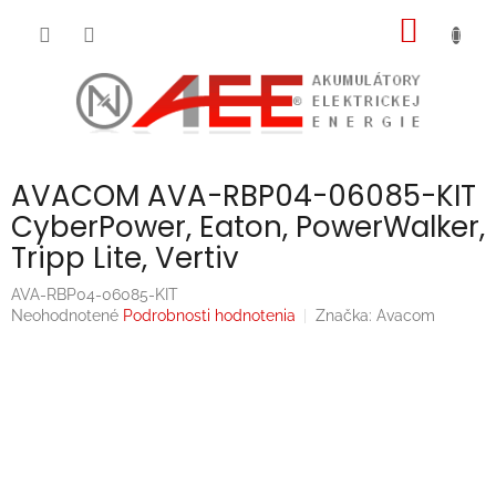
Prejsť
NÁKU
na
obsah
KOŠÍK
AVACOM AVA-RBP04-06085-KIT
CyberPower, Eaton, PowerWalker,
Tripp Lite, Vertiv
AVA-RBP04-06085-KIT
Priemerné
Neohodnotené
Podrobnosti hodnotenia
Značka:
Avacom
hodnotenie
produktu
je
0,0
z
5
hviezdičiek.