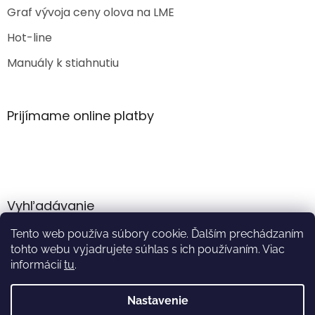
Graf vývoja ceny olova na LME
Hot-line
Manuály k stiahnutiu
Prijímame online platby
Vyhľadávanie
Tento web používa súbory cookie. Ďalším prechádzaním
HĽADAŤ
tohto webu vyjadrujete súhlas s ich používaním. Viac
informácií
tu
.
Nastavenie
Vytvoril Shoptet