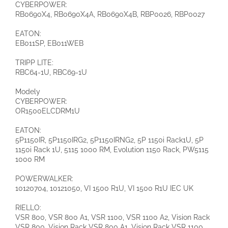
CYBERPOWER:
RB0690X4, RB0690X4A, RB0690X4B, RBP0026, RBP0027
EATON:
EB011SP, EB011WEB
TRIPP LITE:
RBC64-1U, RBC69-1U
Modely
CYBERPOWER:
OR1500ELCDRM1U
EATON:
5P1150IR, 5P1150IRG2, 5P1150IRNG2, 5P 1150i Rack1U, 5P
1150i Rack 1U, 5115 1000 RM, Evolution 1150 Rack, PW5115
1000 RM
POWERWALKER:
10120704, 10121050, VI 1500 R1U
, VI 1500 R1U IEC UK
RIELLO:
VSR 800, VSR 800 A1, VSR 1100, VSR 1100 A2, Vision Rack
VSR 800, Vision Rack VSR 800 A1, Vision Rack VSR 1100,