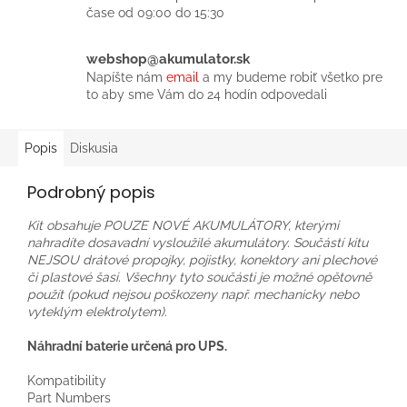
čase od 09:00 do 15:30
webshop@akumulator.sk
Napíšte nám
email
a my budeme robiť všetko pre
to aby sme Vám do 24 hodín odpovedali
Popis
Diskusia
Podrobný popis
Kit obsahuje POUZE NOVÉ AKUMULÁTORY, kterými
nahradíte dosavadní vysloužilé akumulátory. Součástí kitu
NEJSOU drátové propojky, pojistky, konektory ani plechové
či plastové šasi. Všechny tyto součásti je možné opětovně
použít (pokud nejsou poškozeny např. mechanicky nebo
vyteklým elektrolytem).
Náhradní baterie určená pro UPS.
Kompatibility
Part Numbers