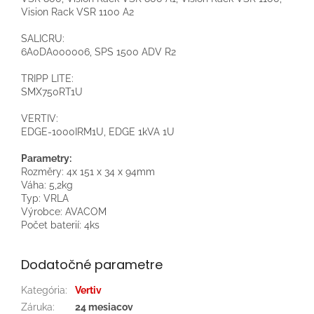
Vision Rack VSR 1100 A2
SALICRU:
6A0DA000006, SPS 1500 ADV R2
TRIPP LITE:
SMX750RT1U
VERTIV:
EDGE-1000IRM1U, EDGE 1kVA 1U
Parametry:
Rozměry: 4x 151 x 34 x 94mm
Váha: 5,2kg
Typ: VRLA
Výrobce: AVACOM
Počet baterií: 4ks
Dodatočné parametre
Kategória
:
Vertiv
Záruka
:
24 mesiacov