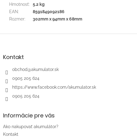
Hmotnosť
:
5.2 kg
EAN
:
8591849092186
Rozmer
:
302mm x 94mm x 68mm
Z
á
p
ä
Kontakt
t
i
obchod
@
akumulator.sk
e
0905 205 624
https://www.facebook.com/akumulator.sk
0905 205 624
Informácie pre vás
Ako nakupovať akumulátor?
Kontakt