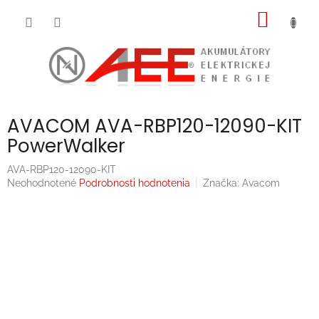
Prejsť
NÁKU
na
obsah
KOŠÍK
AVACOM AVA-RBP120-12090-KIT
PowerWalker
AVA-RBP120-12090-KIT
Priemerné
Neohodnotené
Podrobnosti hodnotenia
Značka:
Avacom
hodnotenie
produktu
je
0,0
z
5
hviezdičiek.