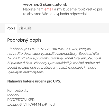
webshop@akumulator.sk
Napíšte nám
email
a my budeme robiť všetko pre
to aby sme Vám do 24 hodín odpovedali
Popis
Diskusia
Podrobný popis
Kit obsahuje POUZE NOVÉ AKUMULÁTORY, kterými
nahradíte dosavadní vysloužilé akumulátory. Součástí kitu
NEJSOU drátové propojky, pojistky, konektory ani plechové
či plastové šasi. Všechny tyto součásti je možné opětovně
použít (pokud nejsou poškozeny např. mechanicky nebo
vyteklým elektrolytem).
Náhradní baterie určená pro UPS.
Kompatibility
Modely
POWERWALKER:
10122078, VFI CPM M90K-30U