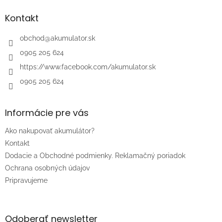
p
ä
Kontakt
t
i
obchod
@
akumulator.sk
e
0905 205 624
https://www.facebook.com/akumulator.sk
0905 205 624
Informácie pre vás
Ako nakupovať akumulátor?
Kontakt
Dodacie a Obchodné podmienky. Reklamačný poriadok
Ochrana osobných údajov
Pripravujeme
Odoberať newsletter