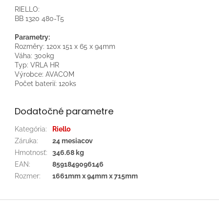
RIELLO:
BB 1320 480-T5
Parametry:
Rozměry: 120x 151 x 65 x 94mm
Váha: 300kg
Typ: VRLA HR
Výrobce: AVACOM
Počet baterií: 120ks
Dodatočné parametre
Kategória
:
Riello
Záruka
:
24 mesiacov
Hmotnosť
:
346.68 kg
EAN
:
8591849096146
Rozmer
:
1661mm x 94mm x 715mm
Z
á