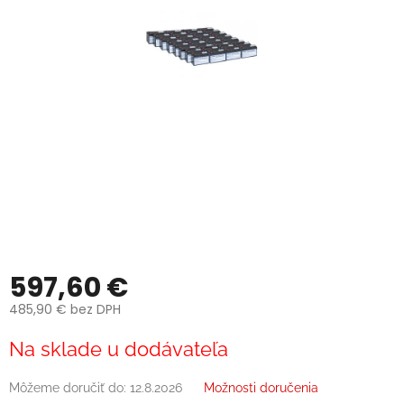
597,60 €
485,90 € bez DPH
Jednotková
Na sklade u dodávateľa
cena:
Môžeme doručiť do:
12.8.2026
Možnosti doručenia