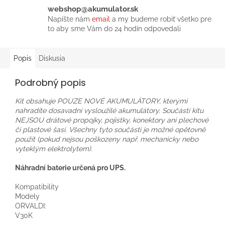
webshop@akumulator.sk
Napíšte nám
email
a my budeme robiť všetko pre
to aby sme Vám do 24 hodín odpovedali
Popis
Diskusia
Podrobný popis
Kit obsahuje POUZE NOVÉ AKUMULÁTORY, kterými
nahradíte dosavadní vysloužilé akumulátory. Součástí kitu
NEJSOU drátové propojky, pojistky, konektory ani plechové
či plastové šasi. Všechny tyto součásti je možné opětovně
použít (pokud nejsou poškozeny např. mechanicky nebo
vyteklým elektrolytem).
Náhradní baterie určená pro UPS.
Kompatibility
Modely
ORVALDI:
V30K