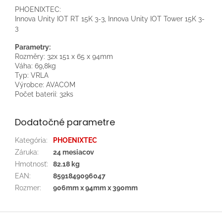
PHOENIXTEC:
Innova Unity IOT RT 15K 3-3, Innova Unity IOT Tower 15K 3-
3
Parametry:
Rozměry: 32x 151 x 65 x 94mm
Váha: 69,8kg
Typ: VRLA
Výrobce: AVACOM
Počet baterií: 32ks
Dodatočné parametre
Kategória
:
PHOENIXTEC
Záruka
:
24 mesiacov
Hmotnosť
:
82.18 kg
EAN
:
8591849096047
Rozmer
:
906mm x 94mm x 390mm
Z