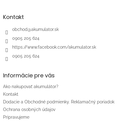
á
p
ä
Kontakt
t
i
obchod
@
akumulator.sk
e
0905 205 624
https://www.facebook.com/akumulator.sk
0905 205 624
Informácie pre vás
Ako nakupovať akumulátor?
Kontakt
Dodacie a Obchodné podmienky. Reklamačný poriadok
Ochrana osobných údajov
Pripravujeme