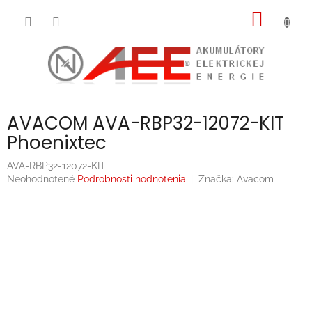
Prejsť
NÁKU
na
obsah
KOŠÍK
AVACOM AVA-RBP32-12072-KIT
Phoenixtec
AVA-RBP32-12072-KIT
Priemerné
Neohodnotené
Podrobnosti hodnotenia
Značka:
Avacom
hodnotenie
produktu
je
0,0
z
5
hviezdičiek.