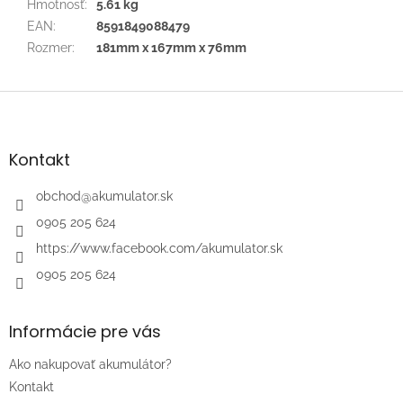
Hmotnosť
:
5.61 kg
EAN
:
8591849088479
Rozmer
:
181mm x 167mm x 76mm
Z
á
p
ä
Kontakt
t
i
obchod
@
akumulator.sk
e
0905 205 624
https://www.facebook.com/akumulator.sk
0905 205 624
Informácie pre vás
Ako nakupovať akumulátor?
Kontakt