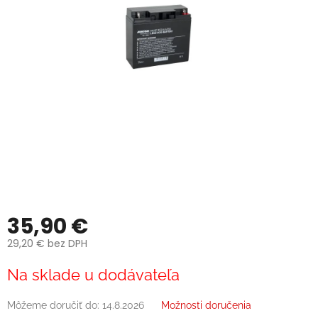
35,90 €
29,20 € bez DPH
Jednotková
Na sklade u dodávateľa
cena:
Môžeme doručiť do:
14.8.2026
Možnosti doručenia