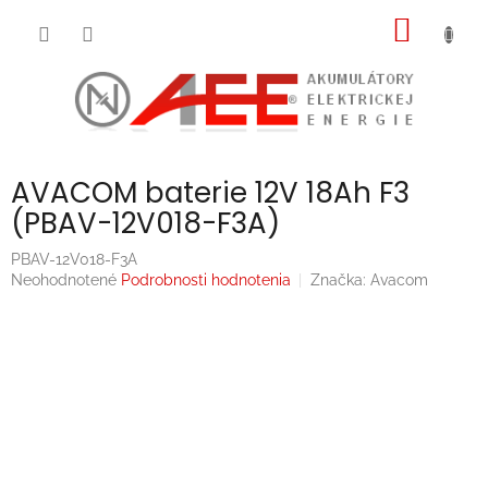
Prejsť
NÁKU
na
obsah
KOŠÍK
AVACOM baterie 12V 18Ah F3
(PBAV-12V018-F3A)
PBAV-12V018-F3A
Priemerné
Neohodnotené
Podrobnosti hodnotenia
Značka:
Avacom
hodnotenie
produktu
je
0,0
z
5
hviezdičiek.