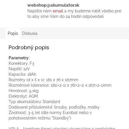
webshop@akumulator.sk
Napíšte nám
email
a my budeme robiť všetko pre
to aby sme Vám do 24 hodín odpovedali
Popis
Diskusia
Podrobný popis
Parametry:
Konektory: F3
Napětí: 12V
Kapacita: 18Ah
Rozměry (d x š x v): 181 x 76 x 167mm
Rozměrové tolerance: 181(+2-1) x 76(+2-1) x 167(+2-1)mm
Hmotnost: 5,1kg
Elektrolyt: AGM
Typ akumulátoru: Standard
Dodávané příslušenství: šrouby, podložky, matky
Životnost: 3-5 let (dle normy Eurobat nebo v
pohotovostním režimu "Standby")
VRLA - Ventilem řízený olověný akumulátor z anglického