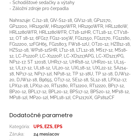
- Schodišťové sedačky a výtahy
- Záložní zdroje pro čerpadla
Nahrazuje: CJ12-18, GIV-S12-18, GIV12-18, GP12170,
GP12200, HR1290W, HR1290WFR, HR1290WFR, HRL1280W,
HRL1280WFR, HRL1280WFR, CT18-12HR, CTL18-12, CTV18-
12, OT 18-12, 6FG17, FG12-105W, FG12150, FG12170, FG12180,
FG12200, 12FGH65, FG21803, FW18-12U, OT20-12, HZB12-18,
HZS12-18, WP18-12SHR, LT12-18, LTL12-18, MS17-12, MS18-
12, LC-P1220P, LC-X1220P, LC-XD1217APG, LC-XD1217PG,
NP12-17, ST 12018, UHR17-12, UHR18-12, UHR20-12, UL15-
12, UL17-12, UL18-12, UL20-12, UXL18-12, UXL22-12, SA214-
18, NP17-12, NP17-12I, NP18-12, TP 12-18U, TP 12-18, DJW12-
20, DJW12-18, B9655, OT17-12, SE12-18, SL12-18, LPX12-17,
LPX12-18, LPX12-20, RT12180, RT12200, RT12220, BP17-12,
BP20-12, BPL17-12, BPL20-12, BPS17-12, BPS20-12, MP18-12,
MP18-12I, MP20-12I, MPL18-12I, CP12170X, GP1812CF
Dodatočné parametre
Kategória
:
UPS, EZS, EPS
Záruka
:
24 mesiacov