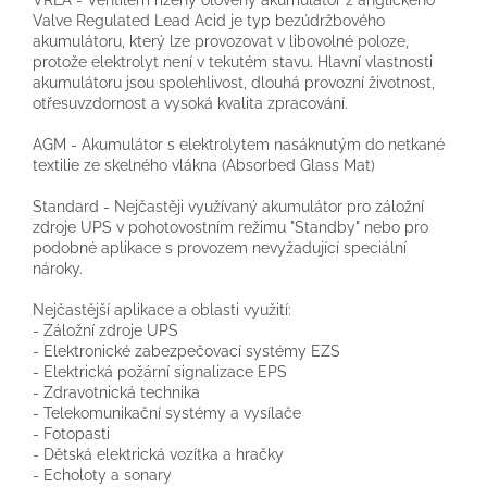
Valve Regulated Lead Acid je typ bezúdržbového
akumulátoru, který lze provozovat v libovolné poloze,
protože elektrolyt není v tekutém stavu. Hlavní vlastnosti
akumulátoru jsou spolehlivost, dlouhá provozní životnost,
otřesuvzdornost a vysoká kvalita zpracování.
AGM - Akumulátor s elektrolytem nasáknutým do netkané
textilie ze skelného vlákna (Absorbed Glass Mat)
Standard - Nejčastěji využívaný akumulátor pro záložní
zdroje UPS v pohotovostním režimu "Standby" nebo pro
podobné aplikace s provozem nevyžadující speciální
nároky.
Nejčastější aplikace a oblasti využití:
- Záložní zdroje UPS
- Elektronické zabezpečovací systémy EZS
- Elektrická požární signalizace EPS
- Zdravotnická technika
- Telekomunikační systémy a vysílače
- Fotopasti
- Dětská elektrická vozítka a hračky
- Echoloty a sonary