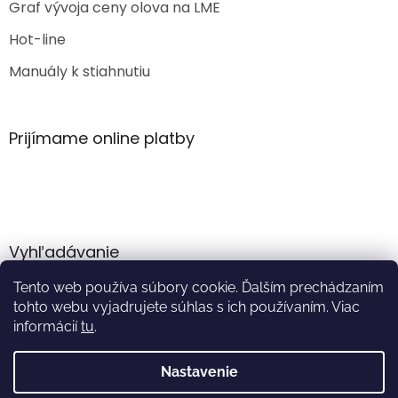
Graf vývoja ceny olova na LME
Hot-line
Manuály k stiahnutiu
Prijímame online platby
Vyhľadávanie
Tento web používa súbory cookie. Ďalším prechádzaním
HĽADAŤ
tohto webu vyjadrujete súhlas s ich používaním. Viac
informácií
tu
.
Nastavenie
Vytvoril Shoptet