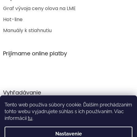
Graf vývoja ceny olova na LME
Hot-line
Manuály k stiahnutiu
Prijímame online platby
Vyhľadávanie
Tento web používa súbory cookie. Ďalším prechádzaním
HĽADAŤ
tohto webu vyjadrujete súhlas s ich používaním. Viac
informácií
tu
.
Nastavenie
Vytvoril Shoptet