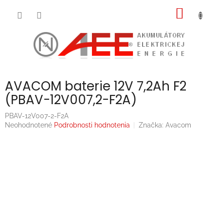
Prejsť
NÁKU
na
obsah
KOŠÍK
AVACOM baterie 12V 7,2Ah F2
(PBAV-12V007,2-F2A)
PBAV-12V007-2-F2A
Priemerné
Neohodnotené
Podrobnosti hodnotenia
Značka:
Avacom
hodnotenie
produktu
je
0,0
z
5
hviezdičiek.