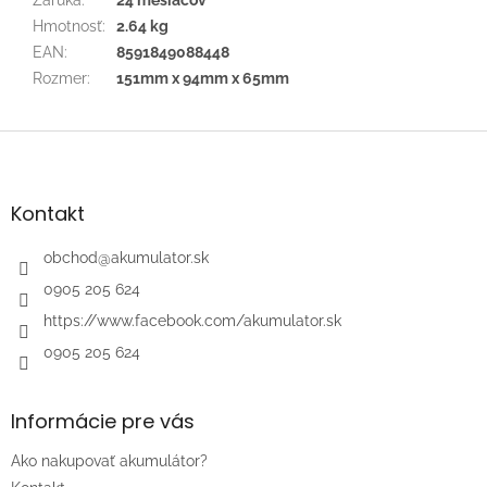
Hmotnosť
:
2.64 kg
EAN
:
8591849088448
Rozmer
:
151mm x 94mm x 65mm
Z
á
p
ä
Kontakt
t
i
obchod
@
akumulator.sk
e
0905 205 624
https://www.facebook.com/akumulator.sk
0905 205 624
Informácie pre vás
Ako nakupovať akumulátor?