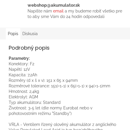
webshop@akumulator.sk
Napíšte nám
email
a my budeme robiť všetko pre
to aby sme Vám do 24 hodín odpovedali
Popis
Diskusia
Podrobný popis
Parametry:
Konektory: F2
Napětí: 12V
Kapacita: 7,2Ah
Rozměry (d x š x v): 151 x 65 x 94mm
Rozměrové tolerance: 151(+1-1) x 65(+1-1) x 94(+1-1)mm
Hmotnost: 2,4kg
Elektrolyt: AGM
Typ akumulátoru: Standard
Životnost: 3-5 let (dle normy Eurobat nebo v
pohotovostním režimu "Standby")
VRLA - Ventilem řízený olověný akumulátor z anglického
Valve Regulated Lead Acid je typ bezúdržbového