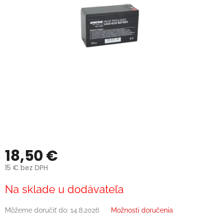
18,50 €
15 € bez DPH
Jednotková
Na sklade u dodávateľa
cena:
Môžeme doručiť do:
14.8.2026
Možnosti doručenia