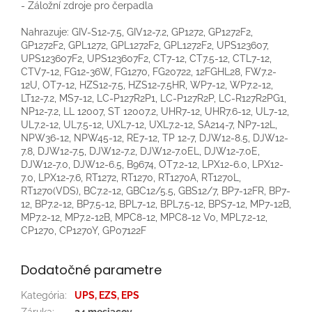
- Záložní zdroje pro čerpadla
Nahrazuje: GIV-S12-7.5, GIV12-7.2, GP1272, GP1272F2,
GP1272F2, GPL1272, GPL1272F2, GPL1272F2, UPS123607,
UPS123607F2, UPS123607F2, CT7-12, CT7.5-12, CTL7-12,
CTV7-12, FG12-36W, FG1270, FG20722, 12FGHL28, FW7.2-
12U, OT7-12, HZS12-7.5, HZS12-7.5HR, WP7-12, WP7.2-12,
LT12-7.2, MS7-12, LC-P127R2P1, LC-P127R2P, LC-R127R2PG1,
NP12-7.2, LL 12007, ST 12007.2, UHR7-12, UHR7.6-12, UL7-12,
UL7.2-12, UL7.5-12, UXL7-12, UXL7.2-12, SA214-7, NP7-12L,
NPW36-12, NPW45-12, RE7-12, TP 12-7, DJW12-8.5, DJW12-
7.8, DJW12-7.5, DJW12-7.2, DJW12-7.0EL, DJW12-7.0E,
DJW12-7.0, DJW12-6.5, B9674, OT7.2-12, LPX12-6.0, LPX12-
7.0, LPX12-7.6, RT1272, RT1270, RT1270A, RT1270L,
RT1270(VDS), BC7.2-12, GBC12/5.5, GBS12/7, BP7-12FR, BP7-
12, BP7.2-12, BP7.5-12, BPL7-12, BPL7.5-12, BPS7-12, MP7-12B,
MP7.2-12, MP7.2-12B, MPC8-12, MPC8-12 V0, MPL7.2-12,
CP1270, CP1270Y, GP07122F
Dodatočné parametre
Kategória
:
UPS, EZS, EPS
Záruka
:
24 mesiacov