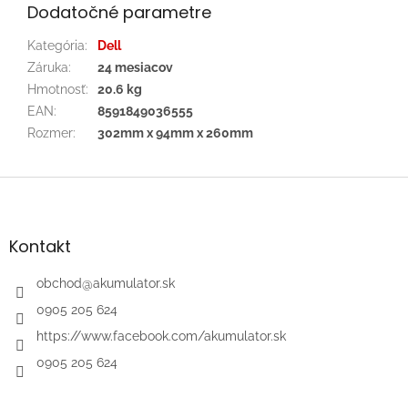
Dodatočné parametre
Kategória
:
Dell
Záruka
:
24 mesiacov
Hmotnosť
:
20.6 kg
EAN
:
8591849036555
Rozmer
:
302mm x 94mm x 260mm
Z
á
p
ä
Kontakt
t
i
obchod
@
akumulator.sk
e
0905 205 624
https://www.facebook.com/akumulator.sk
0905 205 624