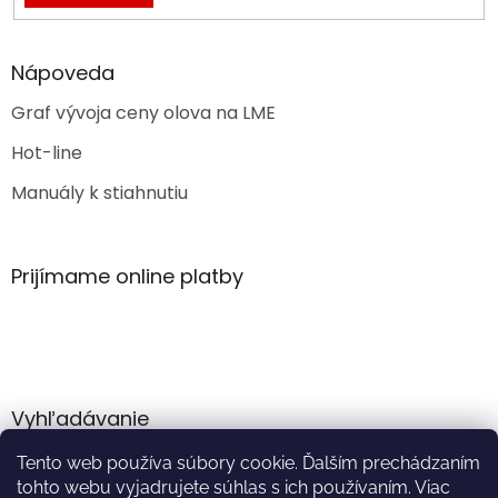
Nápoveda
Graf vývoja ceny olova na LME
Hot-line
Manuály k stiahnutiu
Prijímame online platby
Vyhľadávanie
Tento web používa súbory cookie. Ďalším prechádzaním
HĽADAŤ
tohto webu vyjadrujete súhlas s ich používaním. Viac