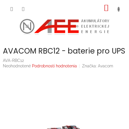
Prejsť
NÁKU
na
obsah
KOŠÍK
AVACOM RBC12 - baterie pro UPS
AVA-RBC12
Priemerné
Neohodnotené
Podrobnosti hodnotenia
Značka:
Avacom
hodnotenie
produktu
je
0,0
z
5
hviezdičiek.