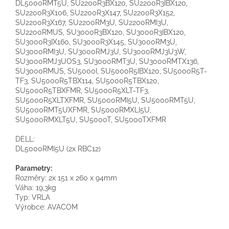
DL5000RMT5U
, SU2200R3BX120, SU2200R3IBX120,
SU2200R3X106, SU2200R3X147, SU2200R3X152,
SU2200R3X167, SU2200RM3U, SU2200RMI3U,
SU2200RMUS, SU3000R3BX120, SU3000R3IBX120,
SU3000R3IX160, SU3000R3X145, SU3000RM3U,
SU3000RMI3U, SU3000RMJ3U, SU3000RMJ3U3W,
SU3000RMJ3UOS3, SU3000RMT3U, SU3000RMTX136,
SU3000RMUS, SU5000I, SU5000R5IBX120, SU5000R5T-
TF3, SU5000R5TBX114
, SU5000R5TBX120,
SU5000R5TBXFMR, SU5000R5XLT-TF3,
SU5000R5XLTXFMR, SU5000RMI5U, SU5000RMT5U,
SU5000RMT5UXFMR, SU5000RMXLI5U,
SU5000RMXLT5U, SU5000T, SU5000TXFMR
DELL:
DL5000RMI5U (2x RBC12)
Parametry:
Rozměry: 2x 151 x 260 x 94mm
Váha: 19,3kg
Typ: VRLA
Výrobce: AVACOM