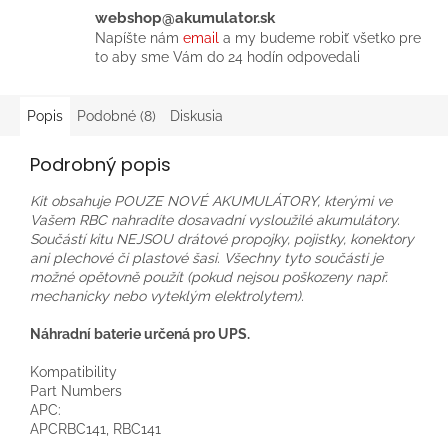
webshop@akumulator.sk
Napíšte nám
email
a my budeme robiť všetko pre
to aby sme Vám do 24 hodín odpovedali
Popis
Podobné (8)
Diskusia
Podrobný popis
Kit obsahuje POUZE NOVÉ AKUMULÁTORY, kterými ve
Vašem RBC nahradíte dosavadní vysloužilé akumulátory.
Součástí kitu NEJSOU drátové propojky, pojistky, konektory
ani plechové či plastové šasi. Všechny tyto součásti je
možné opětovně použít (pokud nejsou poškozeny např.
mechanicky nebo vyteklým elektrolytem).
Náhradní baterie určená pro UPS.
Kompatibility
Part Numbers
APC:
APCRBC141, RBC141