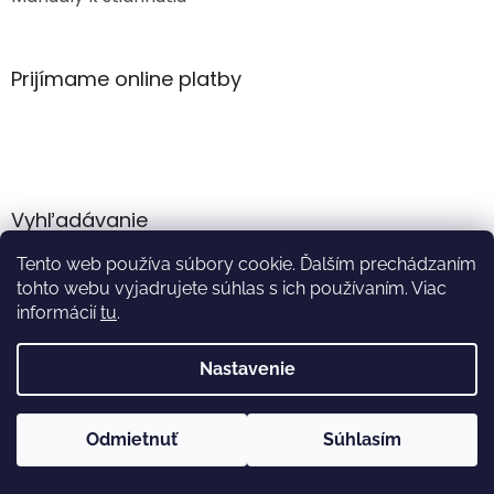
Prijímame online platby
Vyhľadávanie
Tento web používa súbory cookie. Ďalším prechádzaním
HĽADAŤ
tohto webu vyjadrujete súhlas s ich používaním. Viac
informácií
tu
.
Nastavenie
Vytvoril Shoptet
Odmietnuť
Súhlasím
Copyright 2026
Akumulator.sk
. Všetky práva vyhradené.