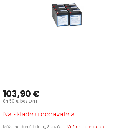
103,90 €
84,50 € bez DPH
Jednotková
Na sklade u dodávateľa
cena:
Môžeme doručiť do:
13.8.2026
Možnosti doručenia