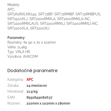
Modely
APC:
SRT2K2RXLNX145, SRT72BP, SRT72RMBP, SRT72RMBPUS
,
SRT1500XLJ, SRT2200RMXLA, SRT2200RMXLA-NC,
SRT2200RMXLAUS, SRT2200RMXLI, SRT2200RMXLI-NC,
SRT2200XLA, SRT2200XLI
Parametry:
Rozměry: 6x 90 x 70 x 102mm
Váha: 11,4kg
Typ: VRLA HR
Výrobce: AVACOM
Dodatočné parametre
Kategória
:
APC
Záruka
:
24 mesiacov
Hmotnosť
:
11.9 kg
EAN
:
8591849082637
Rozmer
:
210mm x 102mm x 180mm