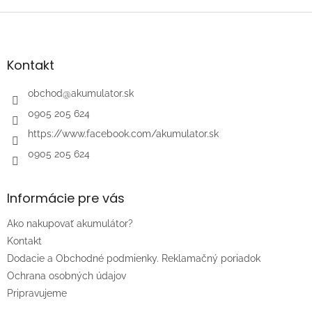
Z
á
p
ä
Kontakt
t
i
obchod
@
akumulator.sk
e
0905 205 624
https://www.facebook.com/akumulator.sk
0905 205 624
Informácie pre vás
Ako nakupovať akumulátor?
Kontakt
Dodacie a Obchodné podmienky. Reklamačný poriadok
Ochrana osobných údajov
Pripravujeme