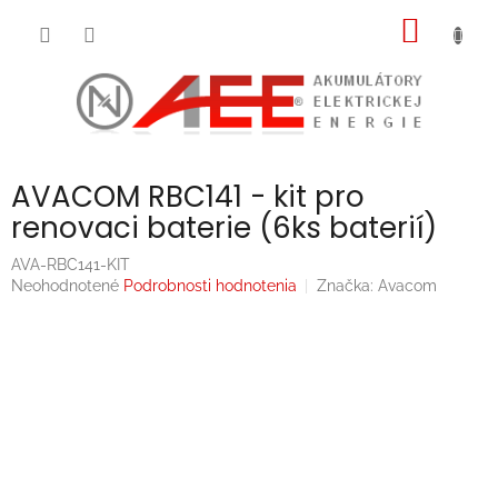
Prejsť
NÁKU
na
obsah
KOŠÍK
AVACOM RBC141 - kit pro
renovaci baterie (6ks baterií)
AVA-RBC141-KIT
Priemerné
Neohodnotené
Podrobnosti hodnotenia
Značka:
Avacom
hodnotenie
produktu
je
0,0
z
5
hviezdičiek.