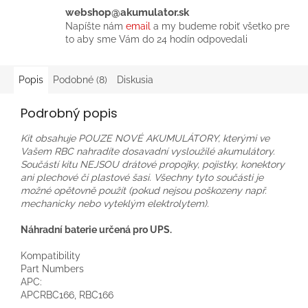
webshop@akumulator.sk
Napíšte nám
email
a my budeme robiť všetko pre
to aby sme Vám do 24 hodín odpovedali
Popis
Podobné (8)
Diskusia
Podrobný popis
Kit obsahuje POUZE NOVÉ AKUMULÁTORY, kterými ve
Vašem RBC nahradíte dosavadní vysloužilé akumulátory.
Součástí kitu NEJSOU drátové propojky, pojistky, konektory
ani plechové či plastové šasi. Všechny tyto součásti je
možné opětovně použít (pokud nejsou poškozeny např.
mechanicky nebo vyteklým elektrolytem).
Náhradní baterie určená pro UPS.
Kompatibility
Part Numbers
APC:
APCRBC166, RBC166