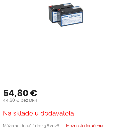
54,80 €
44,60 € bez DPH
Jednotková
Na sklade u dodávateľa
cena:
Môžeme doručiť do:
13.8.2026
Možnosti doručenia