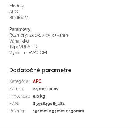
Modely
APC:
BR1600MI
Parametry:
Rozměry: 2x 151 x 65 x 94mm
Váha: 5kg
Typ: VRLA HR
Výrobce: AVACOM
Dodatočné parametre
Kategória
:
APC
Záruka
:
24 mesiacov
Hmotnosť
:
5.6 kg
EAN
:
8591849083481
Rozmer
:
151mm x 94mm x 130mm
Z
á