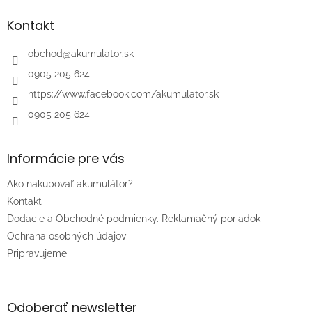
p
ä
Kontakt
t
i
obchod
@
akumulator.sk
e
0905 205 624
https://www.facebook.com/akumulator.sk
0905 205 624
Informácie pre vás
Ako nakupovať akumulátor?
Kontakt
Dodacie a Obchodné podmienky. Reklamačný poriadok
Ochrana osobných údajov
Pripravujeme
Odoberať newsletter