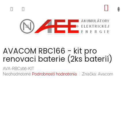
Prejsť
NÁKU
na
obsah
KOŠÍK
AVACOM RBC166 - kit pro
renovaci baterie (2ks baterií)
AVA-RBC166-KIT
Priemerné
Neohodnotené
Podrobnosti hodnotenia
Značka:
Avacom
hodnotenie
produktu
je
0,0
z
5
hviezdičiek.