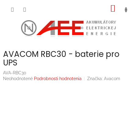
Prejsť
NÁKU
na
obsah
KOŠÍK
AVACOM RBC30 - baterie pro
UPS
AVA-RBC30
Priemerné
Neohodnotené
Podrobnosti hodnotenia
Značka:
Avacom
hodnotenie
produktu
je
0,0
z
5
hviezdičiek.