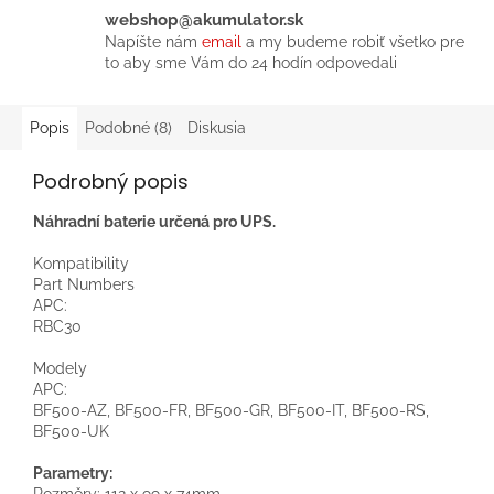
webshop@akumulator.sk
Napíšte nám
email
a my budeme robiť všetko pre
to aby sme Vám do 24 hodín odpovedali
Popis
Podobné (8)
Diskusia
Podrobný popis
Náhradní baterie určená pro UPS.
Kompatibility
Part Numbers
APC:
RBC30
Modely
APC:
BF500-AZ, BF500-FR, BF500-GR, BF500-IT, BF500-RS,
BF500-UK
Parametry:
Rozměry: 112 x 99 x 74mm