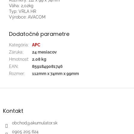
Váha: 2,02kg
Typ: VRLA HR
Výrobce: AVACOM
Dodatočné parametre
Kategória
:
APC
Záruka
:
24 mesiacov
Hmotnosť
:
2.08 kg
EAN
:
8591849081746
Rozmer
:
112mm x 74mm x 99mm
Z
á
p
ä
Kontakt
t
i
obchod
@
akumulator.sk
e
0905 205 624