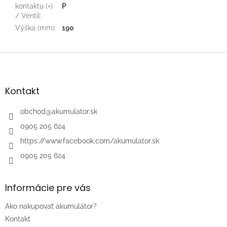
kontaktu (+)
P
/ Ventil
:
Výška (mm)
:
190
Z
á
p
ä
Kontakt
t
i
obchod
@
akumulator.sk
e
0905 205 624
https://www.facebook.com/akumulator.sk
0905 205 624
Informácie pre vás
Ako nakupovať akumulátor?
Kontakt