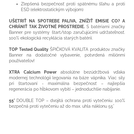
Zlepšená bezpečnosť proti spätnému šľahu a proti
ESD (elektrostatickým výbojom)
UŠETRIŤ NA SPOTREBE PALIVA, ZNÍŽIŤ EMISIE CO? A
CHRÁNIŤ TAK ŽIVOTNÉ PROSTREDIE.
S batériami značky
Banner pre systémy štart/stop zaručujúcimi udržateľnosť.
100% ekologická recyklácia starých batérií.
TOP Tested Quality
ŠPIČKOVÁ KVALITA produktov značky
Banner na dodatočné vybavenie, potvrdená miliónmi
používateľov!
XTRA Calcium Power
absolútne bezúdržbová vďaka
modernej technológii legovania na báze vápnika. Viac sily
pri štartovaní - maximálna bezpečnosť – najlepšia
regenerácia po hĺbkovom vybití – jednoduchšie nabíjanie.
55°
DOUBLE TOP – dvojitá ochrana proti vytečeniu: 100%
bezpečná proti vytečeniu až do max. uhla náklonu 55°