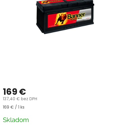
169 €
137,40 € bez DPH
Jednotková
169 € / 1 ks
cena:
Skladom