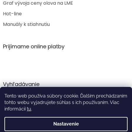
Graf vývoja ceny olova na LME
Hot-line
Manuály k stiahnutiu
Prijímame online platby
Vyhľadávanie
Tento web používa súbory cookie. Ďalším prechádzaním
HĽADAŤ
tohto webu vyjadrujete súhlas s ich používaním. Viac
informácií
tu
.
Nastavenie
Vytvoril Shoptet