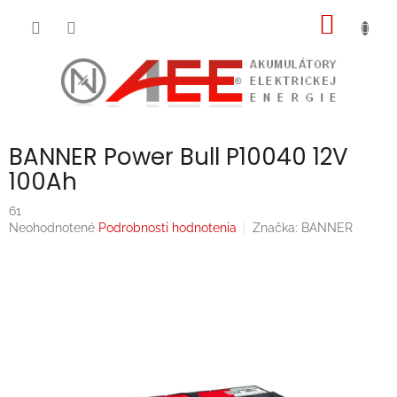
Prejsť
NÁKU
na
obsah
KOŠÍK
BANNER Power Bull P10040 12V
100Ah
61
Priemerné
Neohodnotené
Podrobnosti hodnotenia
Značka:
BANNER
hodnotenie
produktu
je
0,0
z
5
hviezdičiek.