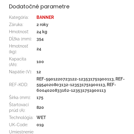
Dodatočné parametre
Kategória
:
BANNER
Záruka
:
2 roky
Hmotnosť
:
24 kg
Dĺžka (mm)
:
354
Hmotnosť
24
(kg)
:
Kapacita
100
(Ah)
:
Napätie (V)
:
12
REF-5901220723122-123531751900113, REF-
REF-KOD
:
5954020803132-123531751900113, REF-
6004020833162-123531751900113
Šírka (mm)
:
175
Štartovací
820
prúd (A)
:
Technológia
:
WET
UK-Code
:
019
Umiestnenie