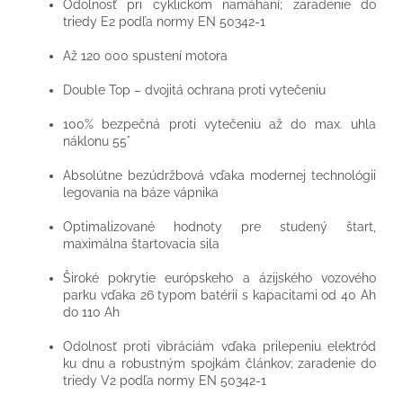
Odolnosť pri cyklickom namáhaní; zaradenie do
triedy E2 podľa normy EN 50342-1
Až 120 000 spustení motora
Double Top – dvojitá ochrana proti vytečeniu
100% bezpečná proti vytečeniu až do max. uhla
náklonu 55°
Absolútne bezúdržbová vďaka modernej technológii
legovania na báze vápnika
Optimalizované hodnoty pre studený štart,
maximálna štartovacia sila
Široké pokrytie európskeho a ázijského vozového
parku vďaka 26 typom batérií s kapacitami od 40 Ah
do 110 Ah
Odolnosť proti vibráciám vďaka prilepeniu elektród
ku dnu a robustným spojkám článkov; zaradenie do
triedy V2 podľa normy EN 50342-1