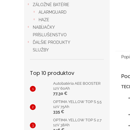
ZÁLOŽNÉ BATÉRIE
ALARMGUARD
HAZE
NABÍJAČKY
PRÍSLUŠENSTVO
ĎALŠIE PRODUKTY
SLUŽBY
Popi
Top 10 produktov
Po
Autobatéria AEE BOOSTER
TEC
12V 60Ah
77,30 €
OPTIMA YELLOW TOP S 5.5
12V 75Ah
335 €
OPTIMA YELLOW TOP S 2.7
12V 38Ah