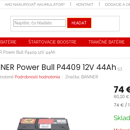
AKO NAKUPOVAŤ AKUMULÁTOR?
KONTAKT
DODACIE A 
HĽADAŤ
BATÉRIE
ŠTARTOVACIE BOOSTRE
TRAKČNÉ BATÉRIE
 Power Bull P4409 12V 44Ah
NER Power Bull P4409 12V 44Ah
53
rné
notené
Podrobnosti hodnotenia
Značka:
BANNER
enie
74 
tu
60,20 €
Jednotk
74 € / 1
cena:
iek.
Skla