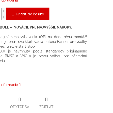
 doručenia
Pridať do košíka
ULL – INOVÁCIE PRE NAJVYŠŠIE NÁROKY.
 originálneho vybavenia (OE) na dodatočnú montáž!
ll je prémiová štartovacia batéria Banner pre všetky
bez funkcie štart-stop.
ull je navrhnutý podľa štandardov originálneho
nia BMW a VW a je prvou voľbou pre náhradnú
riu.
 informácie
OPÝTAŤ SA
ZDIEĽAŤ