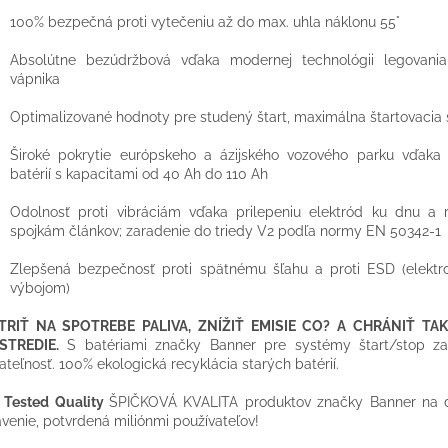
100% bezpečná proti vytečeniu až do max. uhla náklonu 55°
Absolútne bezúdržbová vďaka modernej technológii legovani
vápnika
Optimalizované hodnoty pre studený štart, maximálna štartovacia s
Široké pokrytie európskeho a ázijského vozového parku vďak
batérií s kapacitami od 40 Ah do 110 Ah
Odolnosť proti vibráciám vďaka prilepeniu elektród ku dnu a
spojkám článkov; zaradenie do triedy V2 podľa normy EN 50342-1
Zlepšená bezpečnosť proti spätnému šľahu a proti ESD (elektr
výbojom)
TRIŤ NA SPOTREBE PALIVA, ZNÍŽIŤ EMISIE CO? A CHRÁNIŤ TA
STREDIE.
S batériami značky Banner pre systémy štart/stop za
ateľnosť. 100% ekologická recyklácia starých batérií.
 Tested Quality
ŠPIČKOVÁ KVALITA produktov značky Banner na 
venie, potvrdená miliónmi používateľov!