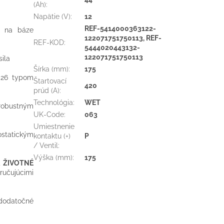
(Ah)
:
Napätie (V)
:
12
REF-5414000363122-
a na báze
122071751750113, REF-
REF-KOD
:
5444020443132-
122071751750113
ila
Šírka (mm)
:
175
a 26 typom
Štartovací
420
prúd (A)
:
Technológia
:
WET
 robustným
UK-Code
:
063
Umiestnenie
ostatickým
kontaktu (+)
P
/ Ventil
:
Výška (mm)
:
175
K ŽIVOTNÉ
ručujúcimi
dodatočné