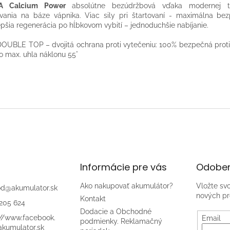
A Calcium Power
absolútne bezúdržbová vďaka modernej te
vania na báze vápnika. Viac sily pri štartovaní - maximálna be
epšia regenerácia po hĺbkovom vybití – jednoduchšie nabíjanie.
DOUBLE TOP – dvojitá ochrana proti vytečeniu: 100% bezpečná proti
o max. uhla náklonu 55°
Informácie pre vás
Odober
Ako nakupovať akumulátor?
Vložte sv
od
@
akumulator.sk
nových pr
Kontakt
205 624
Dodacie a Obchodné
://www.facebook.
Email
podmienky. Reklamačný
kumulator.sk