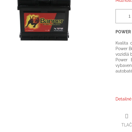
Možnosti
POWER B
Kvalita
Power Bu
vozidlá 
Power B
vybave
autobaté
Detailné
TLAČ