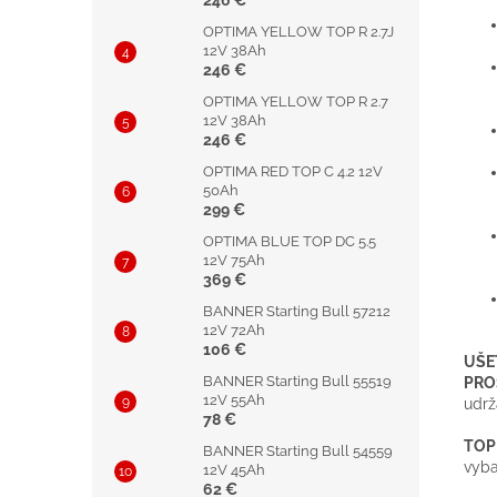
246 €
OPTIMA YELLOW TOP R 2.7J
12V 38Ah
246 €
OPTIMA YELLOW TOP R 2.7
12V 38Ah
246 €
OPTIMA RED TOP C 4.2 12V
50Ah
299 €
OPTIMA BLUE TOP DC 5.5
12V 75Ah
369 €
BANNER Starting Bull 57212
12V 72Ah
106 €
UŠE
BANNER Starting Bull 55519
PRO
12V 55Ah
udrž
78 €
TOP
BANNER Starting Bull 54559
vyba
12V 45Ah
62 €