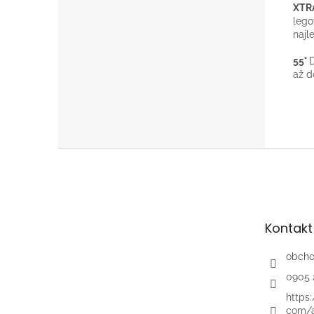
XTR
lego
najl
55°
až d
Z
á
p
ä
t
Kontakt
i
e
obch
0905 
https
com/a