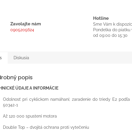
Hotline
Zavolajte nám
Sme Vám k dispozíc
0905205624
Pondelka do piatku 
od 09:00 do 15:30
s
Diskusia
drobný popis
HNICKÉ ÚDAJE A INFORMÁCIE
Odolnosť pri cyklickom namáhaní; zaradenie do triedy E2 podľ
50342-1
Až 120 000 spustení motora
Double Top – dvojitá ochrana proti vytečeniu