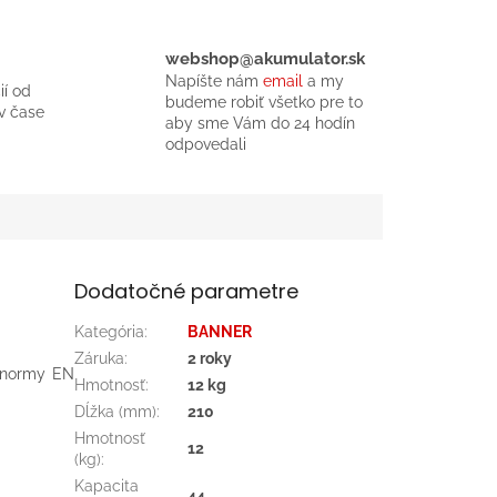
webshop@akumulator.sk
Napíšte nám
email
a my
ií od
budeme robiť všetko pre to
v čase
aby sme Vám do 24 hodín
odpovedali
Dodatočné parametre
Kategória
:
BANNER
Záruka
:
2 roky
a normy EN
Hmotnosť
:
12 kg
Dĺžka (mm)
:
210
Hmotnosť
12
(kg)
:
Kapacita
44