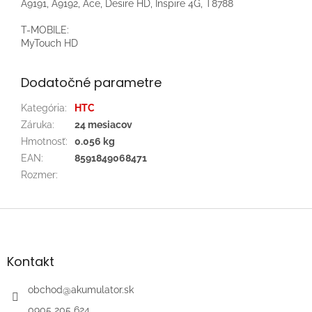
A9191, A9192, Ace, Desire HD, Inspire 4G, T8788
T-MOBILE:
MyTouch HD
Dodatočné parametre
Kategória
:
HTC
Záruka
:
24 mesiacov
Hmotnosť
:
0.056 kg
EAN
:
8591849068471
Rozmer
:
Z
á
p
ä
Kontakt
t
i
obchod
@
akumulator.sk
e
0905 205 624