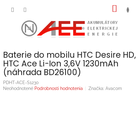
Prejsť
NÁKU
na
obsah
KOŠÍK
Baterie do mobilu HTC Desire HD,
HTC Ace Li-Ion 3,6V 1230mAh
(náhrada BD26100)
PDHT-ACE-S1230
Priemerné
Neohodnotené
Podrobnosti hodnotenia
Značka:
Avacom
hodnotenie
produktu
je
0,0
z
5
hviezdičiek.