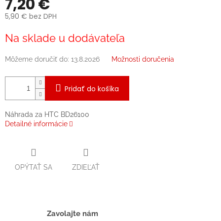
7,20 €
5,90 € bez DPH
Jednotková
Na sklade u dodávateľa
cena:
Môžeme doručiť do:
13.8.2026
Možnosti doručenia
Pridať do košíka
Náhrada za HTC BD26100
Detailné informácie
OPÝTAŤ SA
ZDIEĽAŤ
Zavolajte nám