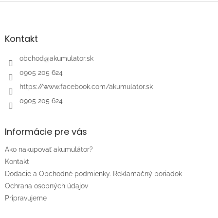
Z
á
p
ä
Kontakt
t
i
obchod
@
akumulator.sk
e
0905 205 624
https://www.facebook.com/akumulator.sk
0905 205 624
Informácie pre vás
Ako nakupovať akumulátor?
Kontakt
Dodacie a Obchodné podmienky. Reklamačný poriadok
Ochrana osobných údajov
Pripravujeme