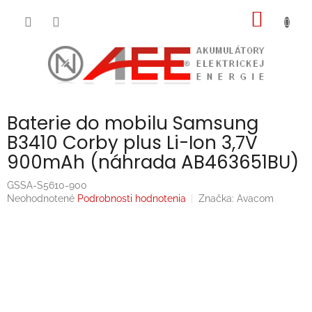
Prejsť
NÁKU
na
obsah
KOŠÍK
Baterie do mobilu Samsung
B3410 Corby plus Li-Ion 3,7V
900mAh (náhrada AB463651BU)
GSSA-S5610-900
Priemerné
Neohodnotené
Podrobnosti hodnotenia
Značka:
Avacom
hodnotenie
produktu
je
0,0
z
5
hviezdičiek.