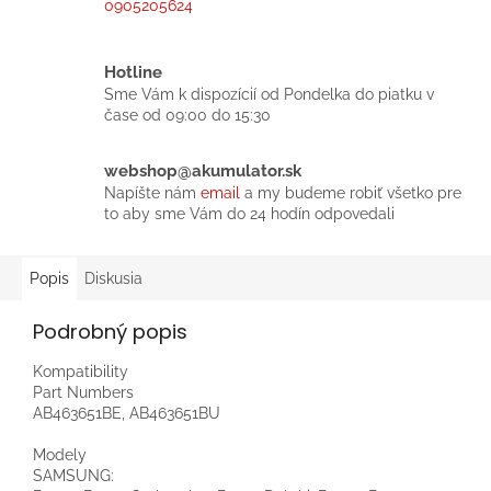
0905205624
Hotline
Sme Vám k dispozícií od Pondelka do piatku v
čase od 09:00 do 15:30
webshop@akumulator.sk
Napíšte nám
email
a my budeme robiť všetko pre
to aby sme Vám do 24 hodín odpovedali
Popis
Diskusia
Podrobný popis
Kompatibility
Part Numbers
AB463651BE, AB463651BU
Modely
SAMSUNG: