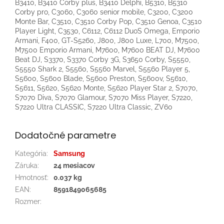
B3410, B3410 Corby plus, B3410 Delphi, B5310, B5310
Corby pro, C3060, C3060 senior mobile, C3200, C3200
Monte Bar, C3510, C3510 Corby Pop, C3510 Genoa, C3510
Player Light, C3530, C6112, C6112 DuoS Omega, Emporio
Armani, F400, GT-S5260, J800, J800 Luxe, L700, M7500,
M7500 Emporio Armani, M7600, M7600 BEAT DJ, M7600
Beat DJ, S3370, S3370 Corby 3G, S3650 Corby, S5550,
S5550 Shark 2, S5560, S5560 Marvel, S5560 Player 5,
S5600, S5600 Blade, S5600 Preston, S5600v, S5610,
S5611, S5620, S5620 Monte, S5620 Player Star 2, S7070,
S7070 Diva, S7070 Glamour, S7070 Miss Player, S7220,
S7220 Ultra CLASSIC, S7220 Ultra Classic, ZV60
Dodatočné parametre
Kategória
:
Samsung
Záruka
:
24 mesiacov
Hmotnosť
:
0.037 kg
EAN
:
8591849065685
Rozmer
: