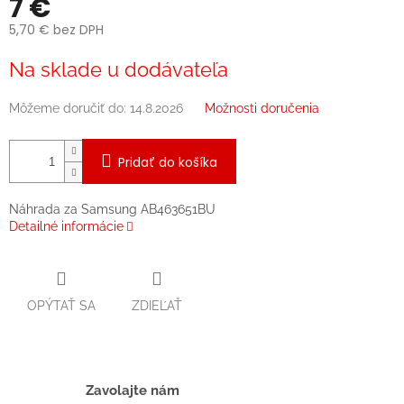
7 €
5,70 € bez DPH
Jednotková
Na sklade u dodávateľa
cena:
Môžeme doručiť do:
14.8.2026
Možnosti doručenia
Pridať do košíka
Náhrada za Samsung AB463651BU
Detailné informácie
OPÝTAŤ SA
ZDIEĽAŤ
Zavolajte nám