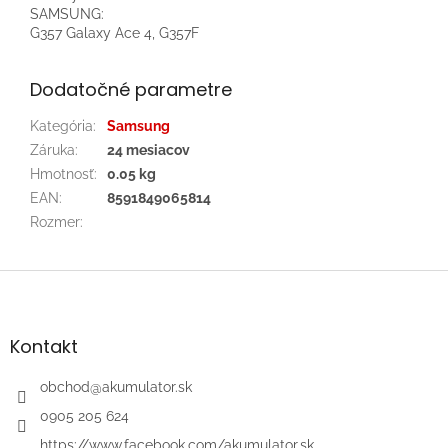
SAMSUNG:
G357 Galaxy Ace 4, G357F
Dodatočné parametre
Kategória
:
Samsung
Záruka
:
24 mesiacov
Hmotnosť
:
0.05 kg
EAN
:
8591849065814
Rozmer
:
Z
á
p
ä
Kontakt
t
i
obchod
@
akumulator.sk
e
0905 205 624
https://www.facebook.com/akumulator.sk