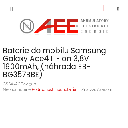
Prejsť
NÁKU
na
obsah
KOŠÍK
Baterie do mobilu Samsung
Galaxy Ace4 Li-Ion 3,8V
1900mAh, (náhrada EB-
BG357BBE)
GSSA-ACE4-1900
Priemerné
Neohodnotené
Podrobnosti hodnotenia
Značka:
Avacom
hodnotenie
produktu
je
0,0
z
5
hviezdičiek.