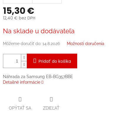
15,30 €
12,40 € bez DPH
Jednotková
Na sklade u dodávateľa
cena:
Môžeme doručiť do:
14.8.2026
Možnosti doručenia
Pridať do košíka
Náhrada za Samsung EB-BG357BBE
Detailné informácie
OPÝTAŤ SA
ZDIEĽAŤ