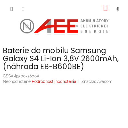
Prejsť
NÁKU
na
obsah
KOŠÍK
Baterie do mobilu Samsung
Galaxy S4 Li-Ion 3,8V 2600mAh,
(náhrada EB-B600BE)
GSSA-I9500-2600A
Priemerné
Neohodnotené
Podrobnosti hodnotenia
Značka:
Avacom
hodnotenie
produktu
je
0,0
z
5
hviezdičiek.