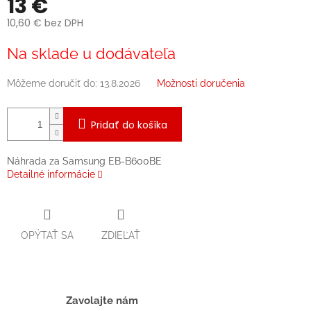
13 €
10,60 € bez DPH
Jednotková
Na sklade u dodávateľa
cena:
Môžeme doručiť do:
13.8.2026
Možnosti doručenia
Pridať do košíka
Náhrada za Samsung EB-B600BE
Detailné informácie
OPÝTAŤ SA
ZDIEĽAŤ
Zavolajte nám