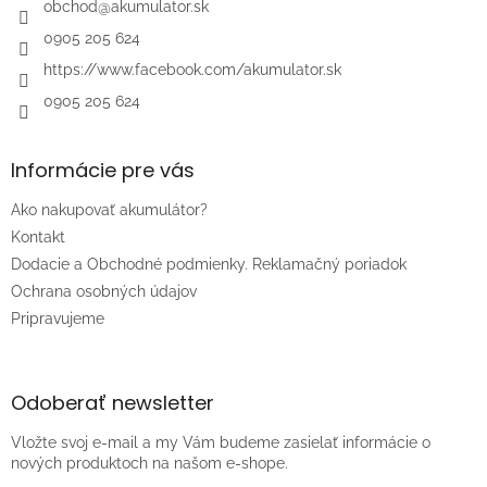
i
obchod
@
akumulator.sk
e
0905 205 624
https://www.facebook.com/akumulator.sk
0905 205 624
Informácie pre vás
Ako nakupovať akumulátor?
Kontakt
Dodacie a Obchodné podmienky. Reklamačný poriadok
Ochrana osobných údajov
Pripravujeme
Odoberať newsletter
Vložte svoj e-mail a my Vám budeme zasielať informácie o
nových produktoch na našom e-shope.