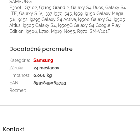
SAMSUNG:
E300L, G7102, G7105 Grand 2, Galaxy S4 Duos, Galaxy S4
LTE, Galaxy S IV, I337, I537, I545, I959, I9150 Galaxy Mega
5.8, I9152, I9295 Galaxy S4 Active, I9500 Galaxy S4, I9505
Altius, I9505 Galaxy S4, I9505G Galaxy S4 Google Play
Edition, I9506, L720, M919, N055, R970, SM-V101F
Dodatočné parametre
Kategória
:
Samsung
Záruka
:
24 mesiacov
Hmotnosť
:
0.066 kg
EAN
:
8591849065753
Rozmer
:
Z
á
p
ä
Kontakt
t