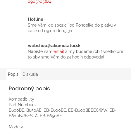
0905205624
Hotline
Sme Vám k dispozícií od Pondelka do piatku v
čase od 09:00 do 15:30
webshop@akumulator.sk
Napíšte nám
email
a my budeme robiť všetko pre
to aby sme Vám do 24 hodín odpovedali
Popis
Diskusia
Podrobný popis
Kompatibility
Part Numbers
B600BE, B650AE, EB-B600BE, EB-B600BEBECWW, EB-
B600BUBESTA, EB-B650AE
Modely