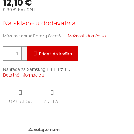
12,10 €
9,80 € bez DPH
Jednotková
Na sklade u dodávateľa
cena:
Môžeme doručiť do:
14.8.2026
Možnosti doručenia
Pridať do košíka
Náhrada za Samsung EB-L1L7LLU
Detailné informácie
OPÝTAŤ SA
ZDIEĽAŤ
Zavolajte nám