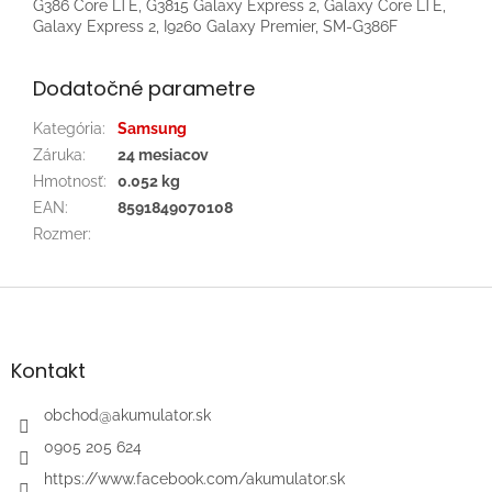
G386 Core LTE, G3815 Galaxy Express 2, Galaxy Core LTE,
Galaxy Express 2, I9260 Galaxy Premier, SM-G386F
Dodatočné parametre
Kategória
:
Samsung
Záruka
:
24 mesiacov
Hmotnosť
:
0.052 kg
EAN
:
8591849070108
Rozmer
:
Z
á
p
ä
Kontakt
t
i
obchod
@
akumulator.sk
e
0905 205 624
https://www.facebook.com/akumulator.sk