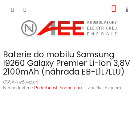
Prejsť
NÁKU
na
obsah
KOŠÍK
Baterie do mobilu Samsung
I9260 Galaxy Premier Li-Ion 3,8V
2100mAh (náhrada EB-L1L7LLU)
GSSA-I9260-2100
Priemerné
Neohodnotené
Podrobnosti hodnotenia
Značka:
Avacom
hodnotenie
produktu
je
0,0
z
5
hviezdičiek.