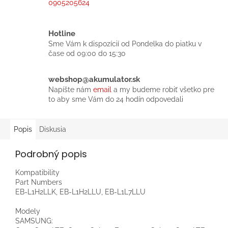
0905205624
Hotline
Sme Vám k dispozícií od Pondelka do piatku v
čase od 09:00 do 15:30
webshop@akumulator.sk
Napíšte nám
email
a my budeme robiť všetko pre
to aby sme Vám do 24 hodín odpovedali
Popis
Diskusia
Podrobný popis
Kompatibility
Part Numbers
EB-L1H2LLK, EB-L1H2LLU, EB-L1L7LLU
Modely
SAMSUNG: