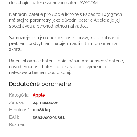
dosluhující baterie za novou baterii AVACOM.
Náhradní baterie pro Apple iPhone s kapacitou 4323mAh
má stejné parametry jako původní baterie Apple a je její
spolehlivou a plnohodnotnou náhradou.
Samozřejmostí jsou bezpečnostní prvky, které zabraňují
přebíjení, podvybíjení, nabíjení nadlimitním proudem a
zkratu.
Balení obsahuje baterii, lepící pásku pro uchycení baterie,
návod. Součástí balení není nářadí pro výměnu a
nalepovací těsnění pod displej.
Dodatočné parametre
Kategória
:
Apple
Záruka
:
24 mesiacov
Hmotnosť
:
0.088 kg
EAN
:
8591849096351
Rozmer
: