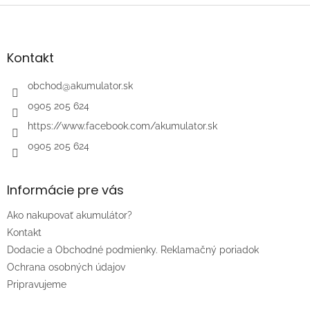
Z
á
p
ä
Kontakt
t
i
obchod
@
akumulator.sk
e
0905 205 624
https://www.facebook.com/akumulator.sk
0905 205 624
Informácie pre vás
Ako nakupovať akumulátor?
Kontakt
Dodacie a Obchodné podmienky. Reklamačný poriadok
Ochrana osobných údajov
Pripravujeme