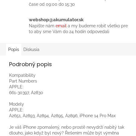
čase od 09:00 do 15:30
webshop@akumulator.sk
Napíšte nám
email
a my budeme robiť všetko pre
to aby sme Vám do 24 hodín odpovedali
Popis
Diskusia
Podrobný popis
Kompatibility
Part Numbers
APPLE:
661-30397, A2830
Modely
APPLE:
A2651, A2893, A2894, A2895, A2896, iPhone 14 Pro Max
Je váš iPhone zpomalený, nebo prostě nevydrží nabitý tak
dlouho, jako když byl nový? Řešením může být výměna