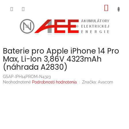
Prejsť
NÁKU
na
obsah
KOŠÍK
Baterie pro Apple iPhone 14 Pro
Max, Li-Ion 3,86V 4323mAh
(náhrada A2830)
GSAP-IPH14PROM-N4323
Priemerné
Neohodnotené
Podrobnosti hodnotenia
Značka:
Avacom
hodnotenie
produktu
je
0,0
z
5
hviezdičiek.