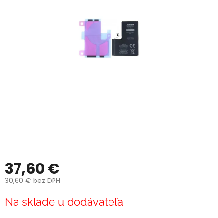
37,60 €
30,60 € bez DPH
Jednotková
Na sklade u dodávateľa
cena: