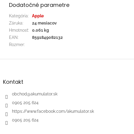
Dodatočné parametre
Kategória
:
Apple
Záruka
:
24 mesiacov
Hmotnosť
:
0.061 kg
EAN
:
8591849082132
Rozmer
:
Z
á
p
ä
Kontakt
t
i
obchod
@
akumulator.sk
e
0905 205 624
https://www.facebook.com/akumulator.sk
0905 205 624