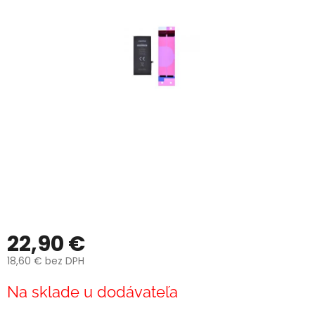
22,90 €
18,60 € bez DPH
Jednotková
Na sklade u dodávateľa
cena: