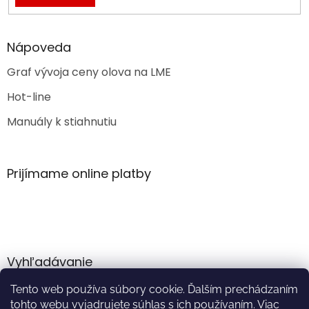
Nápoveda
Graf vývoja ceny olova na LME
Hot-line
Manuály k stiahnutiu
Prijímame online platby
Vyhľadávanie
Tento web používa súbory cookie. Ďalším prechádzaním
HĽADAŤ
tohto webu vyjadrujete súhlas s ich používaním. Viac