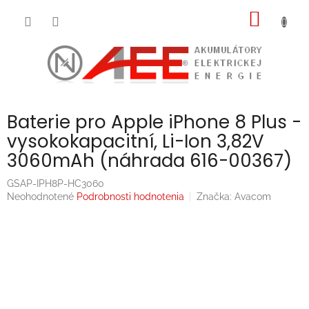
Prejsť
NÁKU
na
obsah
KOŠÍK
Baterie pro Apple iPhone 8 Plus -
vysokokapacitní, Li-Ion 3,82V
3060mAh (náhrada 616-00367)
GSAP-IPH8P-HC3060
Priemerné
Neohodnotené
Podrobnosti hodnotenia
Značka:
Avacom
hodnotenie
produktu
je
0,0
z
5
hviezdičiek.