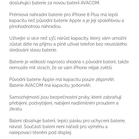
dosluhující baterie za novou baterii AVACOM.
Prémiová náhradní baterie pro iPhone 8 Plus má lepší
kapacitu než původní baterie Apple a je její spolehlivou a
plnohodnotnou náhradou.
Užívejte si více než 13% nárůst kapacity, který vám umožní
zůstat déle na příjmu a plně užívat telefon bez neustálého
sledování stavu baterie.
Baterie je velikostí naprosto shodná s původní baterií, takže
nemusíte mít strach, že se vám iPhone nějak zvětší.
Původní baterie Apple má kapacitu pouze 2691mAh.
Baterie AVACOM má kapacitu 3060mAh.
Samozřejmostí jsou bezpečnostní prvky, které zabraňují
přebíjení, podvybíjení, nabíjení nadlimitním proudem a
zkratu.
Balení obsahuje baterii, lepící pásku pro uchycení baterie,
návod. Součástí balení není nářadí pro výměnu a
nalepovací těsnění pod displej.