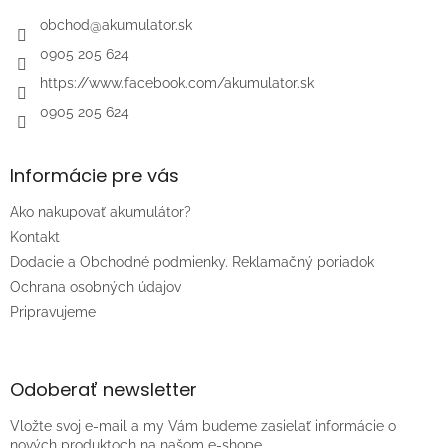
t
i
obchod
@
akumulator.sk
e
0905 205 624
https://www.facebook.com/akumulator.sk
0905 205 624
Informácie pre vás
Ako nakupovať akumulátor?
Kontakt
Dodacie a Obchodné podmienky. Reklamačný poriadok
Ochrana osobných údajov
Pripravujeme
Odoberať newsletter
Vložte svoj e-mail a my Vám budeme zasielať informácie o
nových produktoch na našom e-shope.