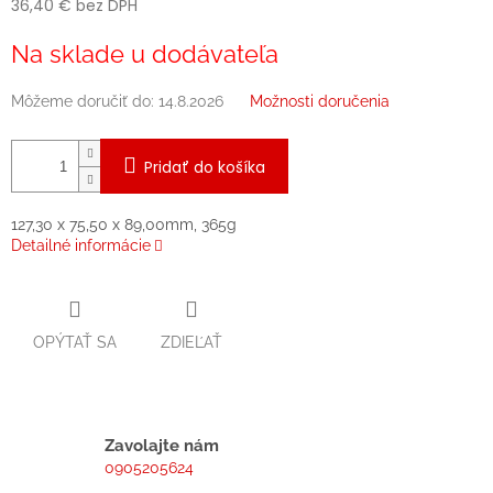
36,40 € bez DPH
Jednotková
Na sklade u dodávateľa
cena:
Môžeme doručiť do:
14.8.2026
Možnosti doručenia
Pridať do košíka
127,30 x 75,50 x 89,00mm, 365g
Detailné informácie
OPÝTAŤ SA
ZDIEĽAŤ
Zavolajte nám
0905205624