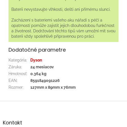
Baterii nevystavujte vlhkosti, dešti ani přímému slunci.
Zacházení s bateriemi vašeho aku nářadí s péčí a
opatrností pomůže zajistit jejich dlouhodobou funkčnost
a životnost. Dodržování těchto tipů vám umožní mít svou
baterii vždy spolehlivě připravenou pro práci.
Dodatočné parametre
Kategória
:
Dyson
Záruka
:
24 mesiacov
Hmotnosť
:
0.364 kg
EAN
:
8591849091226
Rozmer
:
127mm x 89mm x 76mm
Z
á
p
ä
Kontakt