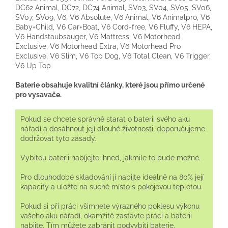
DC62 Animal, DC72, DC74 Animal, SV03, SV04, SV05, SV06,
SV07, SV09, V6, V6 Absolute, V6 Animal, V6 Animalpro, V6
Baby+Child, V6 Car+Boat, V6 Cord-free, V6 Fluffy, V6 HEPA,
V6 Handstaubsauger, V6 Mattress, V6 Motorhead
Exclusive, V6 Motorhead Extra, V6 Motorhead Pro
Exclusive, V6 Slim, V6 Top Dog, V6 Total Clean, V6 Trigger,
V6 Up Top
Baterie obsahuje kvalitní články, které jsou přímo určené
pro vysavače.
Pokud se chcete správně starat o baterii svého aku
nářadí a dosáhnout její dlouhé životnosti, doporučujeme
dodržovat tyto zásady.
Vybitou baterii nabíjejte ihned, jakmile to bude možné.
Pro dlouhodobé skladování ji nabijte ideálně na 80% její
kapacity a uložte na suché místo s pokojovou teplotou.
Pokud si při práci všimnete výrazného poklesu výkonu
vašeho aku nářadí, okamžitě zastavte práci a baterii
nabijte. Tím můžete zabránit podvybití baterie.