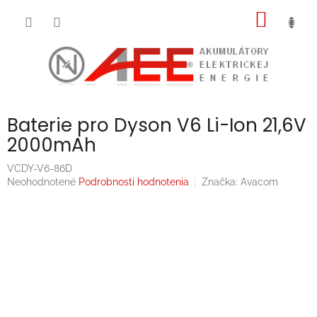
Prejsť
NÁKU
na
obsah
KOŠÍK
Baterie pro Dyson V6 Li-Ion 21,6V
2000mAh
VCDY-V6-86D
Priemerné
Neohodnotené
Podrobnosti hodnotenia
Značka:
Avacom
hodnotenie
produktu
je
0,0
z
5
hviezdičiek.