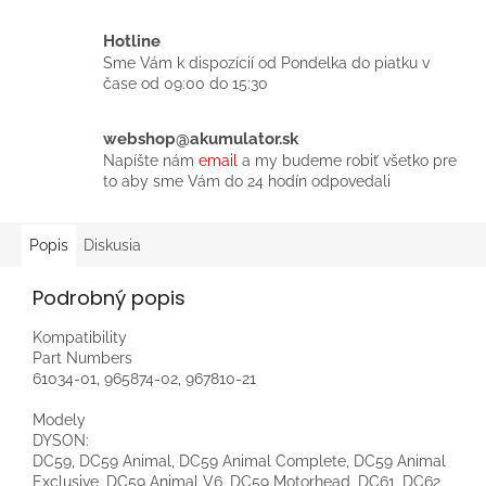
Hotline
Sme Vám k dispozícií od Pondelka do piatku v
čase od 09:00 do 15:30
webshop@akumulator.sk
Napíšte nám
email
a my budeme robiť všetko pre
to aby sme Vám do 24 hodín odpovedali
Popis
Diskusia
Podrobný popis
Kompatibility
Part Numbers
61034-01, 965874-02, 967810-21
Modely
DYSON:
DC59, DC59 Animal, DC59 Animal Complete, DC59 Animal
Exclusive, DC59 Animal V6, DC59 Motorhead, DC61, DC62,