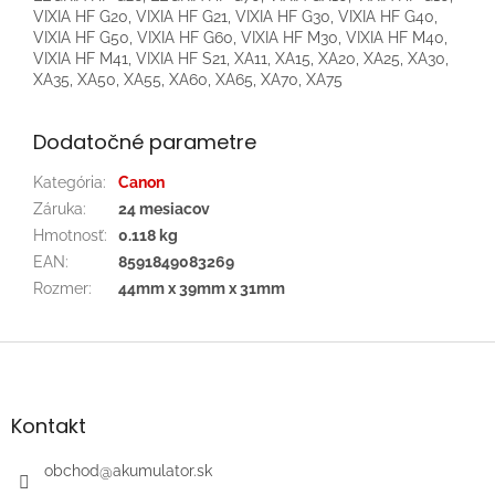
VIXIA HF G20, VIXIA HF G21, VIXIA HF G30, VIXIA HF G40,
VIXIA HF G50, VIXIA HF G60, VIXIA HF M30, VIXIA HF M40,
VIXIA HF M41, VIXIA HF S21, XA11, XA15, XA20, XA25, XA30,
XA35, XA50, XA55, XA60, XA65, XA70, XA75
Dodatočné parametre
Kategória
:
Canon
Záruka
:
24 mesiacov
Hmotnosť
:
0.118 kg
EAN
:
8591849083269
Rozmer
:
44mm x 39mm x 31mm
Z
á
p
ä
Kontakt
t
i
obchod
@
akumulator.sk