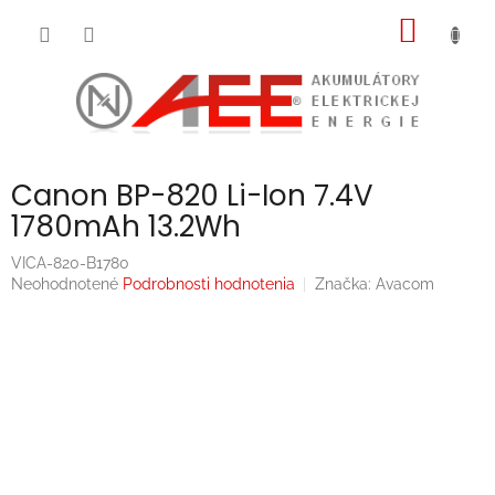
Prejsť
NÁKU
na
obsah
KOŠÍK
Canon BP-820 Li-Ion 7.4V
1780mAh 13.2Wh
VICA-820-B1780
Priemerné
Neohodnotené
Podrobnosti hodnotenia
Značka:
Avacom
hodnotenie
produktu
je
0,0
z
5
hviezdičiek.