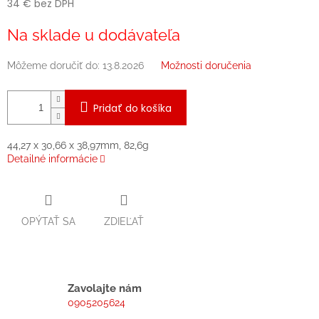
34 € bez DPH
Jednotková
Na sklade u dodávateľa
cena:
Môžeme doručiť do:
13.8.2026
Možnosti doručenia
Pridať do košíka
44,27 x 30,66 x 38,97mm, 82,6g
Detailné informácie
OPÝTAŤ SA
ZDIEĽAŤ
Zavolajte nám
0905205624