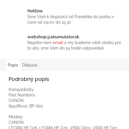
Hotline
Sme Vám k dispozícií od Pondelka do piatku v
čase od 09:00 do 15:30
webshop@akumulator.sk
Napíšte nám
email
a my budeme robiť všetko pre
to aby sme Vám do 24 hodín odpovedali
Popis
Diskusia
Podrobný popis
Kompatibility
Part Numbers
CANON:
8597B002, BP-820
Modely
CANON:
LEGRIA HF G26, LEGRIA HF G70, VIXIA GX10, VIXIA HF G10,