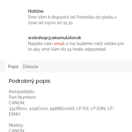
Hotline
Sme Vám k dispozícií od Pondelka do piatku v
čase od 09:00 do 15:30
webshop@akumulator.sk
Napíšte nám
email
a my budeme robiť všetko pre
to aby sme Vám do 24 hodín odpovedali
Popis
Diskusia
Podrobný popis
Kompatibility
Part Numbers
CANON:
3347B001, 4132C002, 9486B002AA, LP-E6, LP-E6N, LP-
E6NH
Modely
CANON: