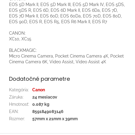
EOS 5D Mark II, EOS 5D Mark III, EOS 5D Mark IV, EOS 5DS,
EOS 5DS R, EOS 6D, EOS 6D Mark II, EOS 6Da, EOS 7D,
EOS 7D Mark II, EOS 60D, EOS 60Da, EOS 70D, EOS 80D,
EOS 90D, EOS R, EOS R5, EOS R6 Mark II, EOS R7
CANON:
XC10, XC15
BLACKMAGIC:
Micro Cinema Camera, Pocket Cinema Camera 4K, Pocket
Cinema Camera 6K, Video Assist, Video Assist 4K
Dodatočné parametre
Kategória
:
Canon
Záruka
:
24 mesiacov
Hmotnosť
:
0.087 kg
EAN
:
8591849083146
Rozmer
:
57mm x 21mm x 39mm