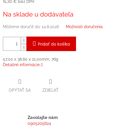
15,30 € bez DPH
Jednotková
Na sklade u dodávateľa
cena:
Môžeme doručiť do:
14.8.2026
Možnosti doručenia
Pridať do košíka
57,00 x 38,60 x 21,00mm, 76g
Detailné informácie
OPÝTAŤ SA
ZDIEĽAŤ
Zavolajte nám
0905205624