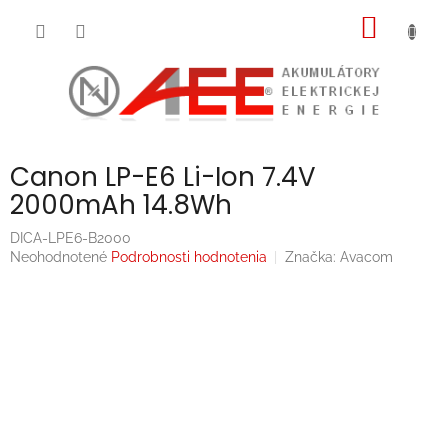
Prejsť
NÁKU
na
obsah
KOŠÍK
Canon LP-E6 Li-Ion 7.4V
2000mAh 14.8Wh
DICA-LPE6-B2000
Priemerné
Neohodnotené
Podrobnosti hodnotenia
Značka:
Avacom
hodnotenie
produktu
je
0,0
z
5
hviezdičiek.