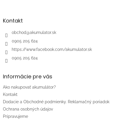
Z
á
p
ä
Kontakt
t
i
obchod
@
akumulator.sk
e
0905 205 624
https://www.facebook.com/akumulator.sk
0905 205 624
Informácie pre vás
Ako nakupovať akumulátor?
Kontakt
Dodacie a Obchodné podmienky. Reklamačný poriadok
Ochrana osobných údajov
Pripravujeme