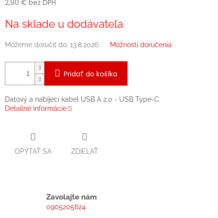
2,90 € bez DPH
Jednotková
Na sklade u dodávateľa
cena:
Môžeme doručiť do:
13.8.2026
Možnosti doručenia
Pridať do košíka
Datový a nabíjecí kabel USB A 2.0 - USB Type-C.
Detailné informácie
OPÝTAŤ SA
ZDIEĽAŤ
Zavolajte nám
0905205624