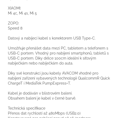
XIAOMI:
Mi 4c, Mi 4s, Mi 5
ZOPO:
Speed 8
Datový a nabíjecí kabel s konektorem USB Type-C.
Umožňuje přenášet data mezi PC, tabletem a telefonem s
USB-C portem. Vhodný pro nabíjení smartphonů, tabletů s
USB-C portem. Díky délce 100cm ideální k síťovým
nabíječkám nebo nabíječkám do auta.
Díky své konstrukci jsou kabely AVACOM vhodné pro
nabíjení zařízení vybavených technologií QualcommR Quick
ChargeT i MediaTek PumpExpress+T.
Kabel je dodáván v blistrovém balení.
Obsahem balení je kabel v černé barvě.
Technická specifikace
Přenos dat rychlostí až 480Mbps (USB2.0)