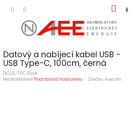
Prejsť
NÁKU
na
obsah
KOŠÍK
Datový a nabíjecí kabel USB -
USB Type-C, 100cm, černá
DCUS-TPC-P10K
Priemerné
Neohodnotené
Podrobnosti hodnotenia
Značka:
Avacom
hodnotenie
produktu
je
0,0
z
5
hviezdičiek.