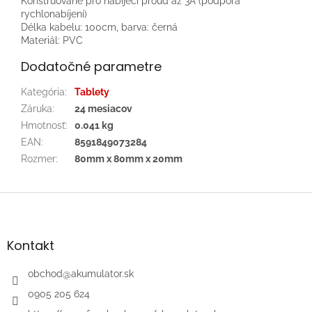
Konstruované pro nabíjecí proud až 3A (podpora
rychlonabíjení)
Délka kabelu: 100cm, barva: černá
Materiál: PVC
Dodatočné parametre
Kategória
:
Tablety
Záruka
:
24 mesiacov
Hmotnosť
:
0.041 kg
EAN
:
8591849073284
Rozmer
:
80mm x 80mm x 20mm
Z
á
p
ä
Kontakt
t
i
obchod
@
akumulator.sk
e
0905 205 624