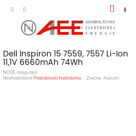
Prejsť
NÁKU
na
obsah
KOŠÍK
Dell Inspiron 15 7559, 7557 Li-Ion
11,1V 6660mAh 74Wh
NODE-I7559-650
Priemerné
Neohodnotené
Podrobnosti hodnotenia
Značka:
Avacom
hodnotenie
produktu
je
0,0
z
5
hviezdičiek.