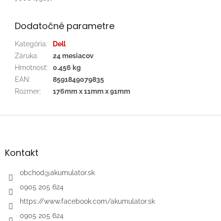
Dodatočné parametre
Kategória
:
Dell
Záruka
:
24 mesiacov
Hmotnosť
:
0.456 kg
EAN
:
8591849079835
Rozmer
:
176mm x 11mm x 91mm
Z
á
p
ä
Kontakt
t
i
obchod
@
akumulator.sk
e
0905 205 624
https://www.facebook.com/akumulator.sk
0905 205 624