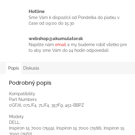
Hotline
Sme Vám k dispozícií od Pondelka do piatku v
čase od 09:00 do 15:30
webshop@akumulator.sk
Napíšte nám
email
a my budeme robiť všetko pre
to aby sme Vám do 24 hodín odpovedali
Popis
Diskusia
Podrobný popis
Kompatibility
Part Numbers
0GFJ6, 071JF4, 71JF4, 357F9, 451-BBPZ
Modely
DELL:
Inspiron 15 7000 (7559), Inspiron 15 7000 (7566), Inspiron 15
7000 (7567)