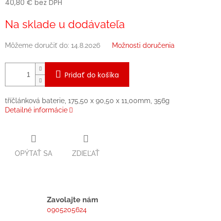
40,80 € bez DPH
Jednotková
Na sklade u dodávateľa
cena:
Môžeme doručiť do:
14.8.2026
Možnosti doručenia
Pridať do košíka
tříčlánková baterie, 175,50 x 90,50 x 11,00mm, 356g
Detailné informácie
OPÝTAŤ SA
ZDIEĽAŤ
Zavolajte nám
0905205624