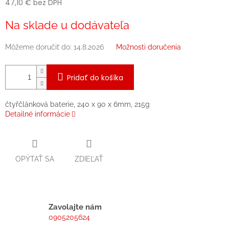
47,10 € bez DPH
Jednotková
Na sklade u dodávateľa
cena:
Môžeme doručiť do:
14.8.2026
Možnosti doručenia
Pridať do košíka
čtyřčlánková baterie, 240 x 90 x 6mm, 215g
Detailné informácie
OPÝTAŤ SA
ZDIEĽAŤ
Zavolajte nám
0905205624