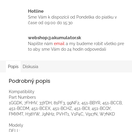
Hotline
Sme Vám k dispozícií od Pondelka do piatku v
čase od 09:00 do 15:30
webshop@akumulator.sk
Napíšte nám
email
a my budeme robiť všetko pre
to aby sme Vám do 24 hodín odpovedali
Popis
Diskusia
Podrobný popis
Kompatibility
Part Numbers
1GGDK, 7FHHV, 33YDH, 81PF3, 99NF2, 451-BBYR, 451-BCCB,
451-BCDM, 451-BCEX, 451-BCHZ, 451-BCII, 451-BCQY,
FMXMT, H38YW, J9NH2, PVHT1, V1P4C, V917N, W7NKD
Modely
DELL: