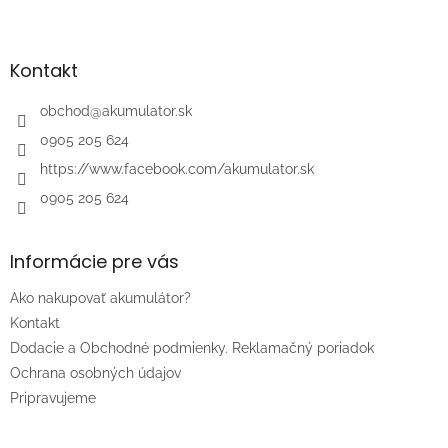
Z
á
p
ä
Kontakt
t
i
obchod
@
akumulator.sk
e
0905 205 624
https://www.facebook.com/akumulator.sk
0905 205 624
Informácie pre vás
Ako nakupovať akumulátor?
Kontakt
Dodacie a Obchodné podmienky. Reklamačný poriadok
Ochrana osobných údajov
Pripravujeme