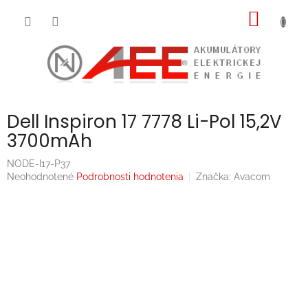
Prejsť
NÁKU
na
obsah
KOŠÍK
Dell Inspiron 17 7778 Li-Pol 15,2V
3700mAh
NODE-I17-P37
Priemerné
Neohodnotené
Podrobnosti hodnotenia
Značka:
Avacom
hodnotenie
produktu
je
0,0
z
5
hviezdičiek.