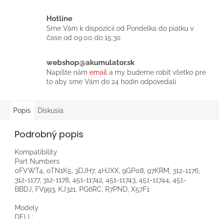
Hotline
Sme Vám k dispozícií od Pondelka do piatku v
čase od 09:00 do 15:30
webshop@akumulator.sk
Napíšte nám
email
a my budeme robiť všetko pre
to aby sme Vám do 24 hodín odpovedali
Popis
Diskusia
Podrobný popis
Kompatibility
Part Numbers
0FVWT4, 0TN1K5, 3DJH7, 4HJXX, 9GP08, 97KRM, 312-1176,
312-1177, 312-1178, 451-11742, 451-11743, 451-11744, 451-
BBDJ, FV993, KJ321, PG6RC, R7PND, X57F1
Modely
DELL: