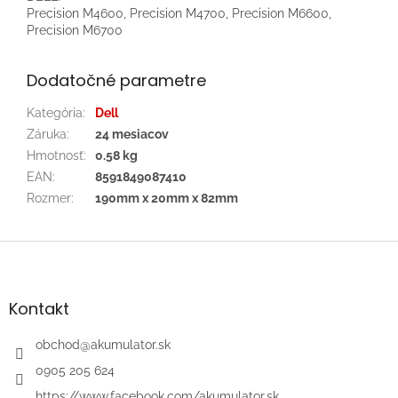
Precision M4600, Precision M4700, Precision M6600,
Precision M6700
Dodatočné parametre
Kategória
:
Dell
Záruka
:
24 mesiacov
Hmotnosť
:
0.58 kg
EAN
:
8591849087410
Rozmer
:
190mm x 20mm x 82mm
Z
á
p
ä
Kontakt
t
i
obchod
@
akumulator.sk
e
0905 205 624
https://www.facebook.com/akumulator.sk