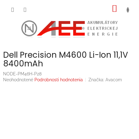
Prejsť
NÁKU
na
obsah
KOŠÍK
Dell Precision M4600 Li-Ion 11,1V
8400mAh
NODE-PM46H-P28
Priemerné
Neohodnotené
Podrobnosti hodnotenia
Značka:
Avacom
hodnotenie
produktu
je
0,0
z
5
hviezdičiek.