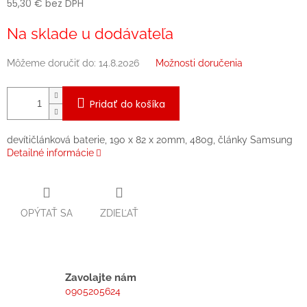
55,30 € bez DPH
Jednotková
Na sklade u dodávateľa
cena:
Môžeme doručiť do:
14.8.2026
Možnosti doručenia
Pridať do košíka
devítičlánková baterie, 190 x 82 x 20mm, 480g, články Samsung
Detailné informácie
OPÝTAŤ SA
ZDIEĽAŤ
Zavolajte nám
0905205624