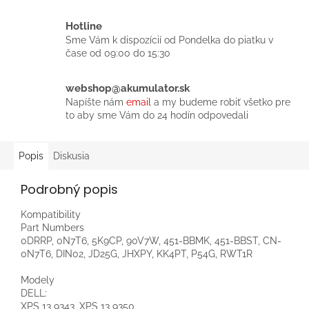
Hotline
Sme Vám k dispozícií od Pondelka do piatku v
čase od 09:00 do 15:30
webshop@akumulator.sk
Napíšte nám
email
a my budeme robiť všetko pre
to aby sme Vám do 24 hodín odpovedali
Popis
Diskusia
Podrobný popis
Kompatibility
Part Numbers
0DRRP, 0N7T6, 5K9CP, 90V7W, 451-BBMK, 451-BBST, CN-
0N7T6, DIN02, JD25G, JHXPY, KK4PT, P54G, RWT1R
Modely
DELL:
XPS 13 9343, XPS 13 9350