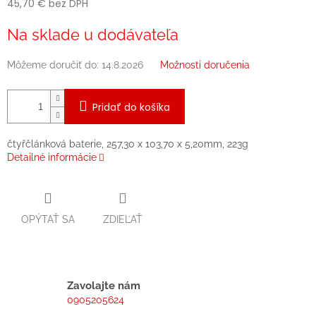
45,70 € bez DPH
Jednotková
Na sklade u dodávateľa
cena:
Môžeme doručiť do:
14.8.2026
Možnosti doručenia
Pridať do košíka
čtyřčlánková baterie, 257,30 x 103,70 x 5,20mm, 223g
Detailné informácie
OPÝTAŤ SA
ZDIEĽAŤ
Zavolajte nám
0905205624