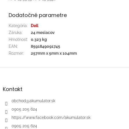
Dodatočné parametre
Kategória
:
Dell
Záruka
:
24 mesiacov
Hmotnosť
:
0.323 kg
EAN
:
8591849091745
Rozmer
:
257mm x 5mm x 104mm
Z
á
p
ä
Kontakt
t
i
obchod
@
akumulator.sk
e
0905 205 624
https://www.facebook.com/akumulator.sk
0905 205 624