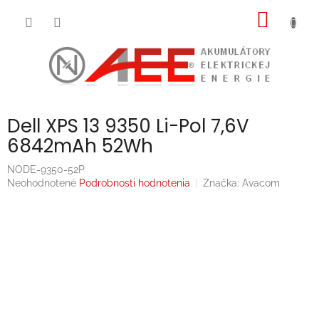
Prejsť
NÁKU
na
obsah
KOŠÍK
Dell XPS 13 9350 Li-Pol 7,6V
6842mAh 52Wh
NODE-9350-52P
Priemerné
Neohodnotené
Podrobnosti hodnotenia
Značka:
Avacom
hodnotenie
produktu
je
0,0
z
5
hviezdičiek.