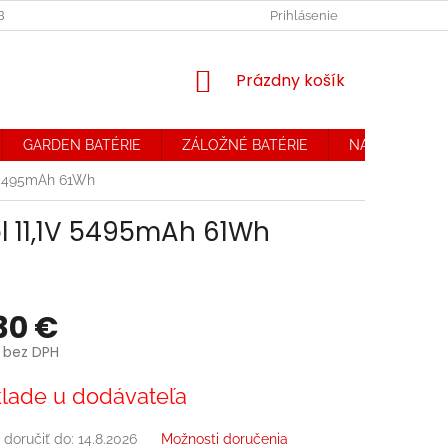
OBCHODNÉ PODMIENKY. REKLAMAČNÝ PORIADOK
Prihlásenie
OCHRANA OSOB
NÁKUPNÝ
Prázdny košík
KOŠÍK
GARDEN BATÉRIE
ZÁLOŽNÉ BATÉRIE
NABÍJAČKY
V 5495mAh 61Wh
ol 11,1V 5495mAh 61Wh
30 €
 bez DPH
ová
lade u dodávateľa
doručiť do:
14.8.2026
Možnosti doručenia