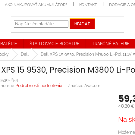
AKO NAKUPOVAŤ AKUMULÁTOR?
KONTAKT
DODACIE A 
HĽADAŤ
BATÉRIE
ŠTARTOVACIE BOOSTRE
TRAKČNÉ BATÉRIE
booky
Dell
Dell XPS 15 9530, Precision M3800 Li-Pol 11,1
l XPS 15 9530, Precision M3800 Li-P
9530-P54
rné
notené
Podrobnosti hodnotenia
Značka:
Avacom
enie
59,
tu
48,20 €
Jednotk
Na sk
cena:
iek.
Môžeme 