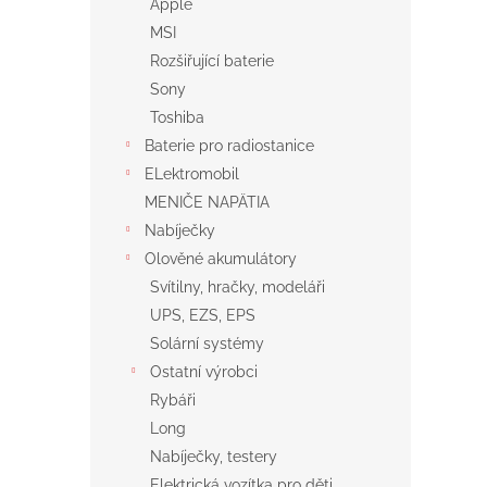
Apple
MSI
Rozšiřující baterie
Sony
Toshiba
Baterie pro radiostanice
ELektromobil
MENIČE NAPÄTIA
Nabíječky
Olověné akumulátory
Svítilny, hračky, modeláři
UPS, EZS, EPS
Solární systémy
Ostatní výrobci
Rybáři
Long
Nabíječky, testery
Elektrická vozítka pro děti