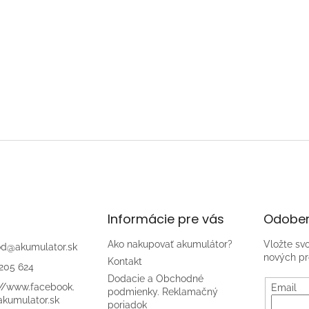
Informácie pre vás
Odober
Ako nakupovať akumulátor?
Vložte sv
od
@
akumulator.sk
nových pr
Kontakt
205 624
Dodacie a Obchodné
://www.facebook.
Email
podmienky. Reklamačný
kumulator.sk
poriadok