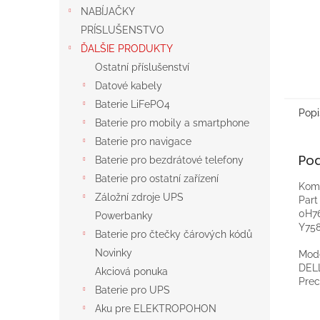
NABÍJAČKY
PRÍSLUŠENSTVO
ĎALŠIE PRODUKTY
Ostatní příslušenství
Datové kabely
Baterie LiFePO4
Popi
Baterie pro mobily a smartphone
Baterie pro navigace
Po
Baterie pro bezdrátové telefony
Baterie pro ostatní zařízení
Komp
Záložní zdroje UPS
Par
0H76
Powerbanky
Y75
Baterie pro čtečky čárových kódů
Novinky
Mod
DEL
Akciová ponuka
Prec
Baterie pro UPS
Aku pre ELEKTROPOHON