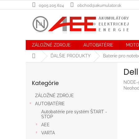
Prejsť
0905 205 624
obchod@akumulator.sk
na
obsah
ZÁLOŽNÉ ZDROJE
AUTOBATÉRIE
MOTO
Domov
ĎALŠIE PRODUKTY
Baterie pro note
B
Del
o
Preskočiť
č
Kategórie
NODE-
kategórie
n
Prieme
Neohod
ý
hodnot
ZÁLOŽNÉ ZDROJE
p
produk
AUTOBATÉRIE
a
je
n
0,0
Autobatérie pre systém ŠTART -
STOP
z
e
5
AEE
l
hviezdič
VARTA