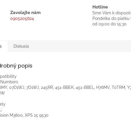
Hotline
Zavolajte nám
Sme Vám k dispozíc
0905205624
Pondelka do piatku 
od 09:00 do 15:30
s
Diskusia
drobný popis
atibility
t Numbers
MY, 07D1WJ, 7D1WJ, 245RR, 451-BBEK, 451-BBEL, H76MV, T0TRM, Y
8W
ely
L:
ision M3800, XPS 15 9530