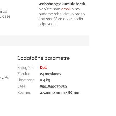
webshop@akumulator.sk
Napíšte nám
email
a my
ií od
budeme robiť všetko pre to
v čase
aby sme Vám do 24 hodín
odpovedali
Dodatočné parametre
Kategória
:
Dell
Záruka
:
24 mesiacov
757W,
Hmotnosť
:
0.4 kg
EAN
:
8591849079859
Rozmer
:
271mm x 9mm x 86mm