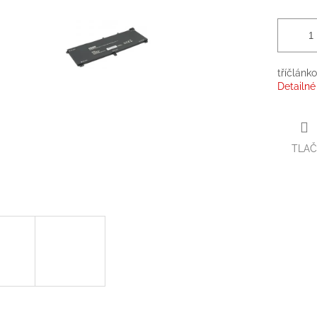
tříčlánk
Detailné
TLAČ