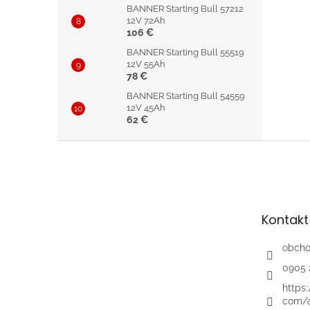
BANNER Starting Bull 57212
12V 72Ah
106 €
BANNER Starting Bull 55519
12V 55Ah
78 €
BANNER Starting Bull 54559
12V 45Ah
62 €
Z
á
p
ä
t
Kontakt
i
e
obch
0905 
https
com/a